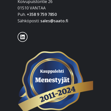
Koivupuistontie 26
01510 VANTAA
Puh.
+358 9 759 7850
Sähköposti:
sales@saato.fi
LinkedIn