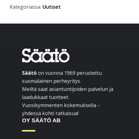
Kategoriassa:
Uutiset
Ensisijainen
sivupalkki
Footer
Säätö
on vuonna 1969 perustettu
suomalainen perheyritys.
Meiltä saat asiantuntijoiden palvelun ja
laadukkaat tuotteet.
Vuosikymmenten kokemuksella –
yhdessä kohti ratkaisua!
OY SÄÄTÖ AB