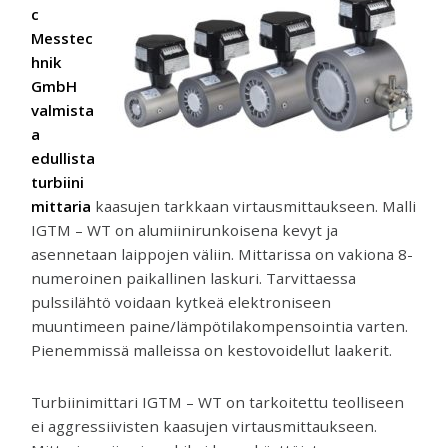
venttiilejä
c
ja
Messtec
mittareita.
hnik
GmbH
valmista
a
edullista
turbiini
mittaria
kaasujen tarkkaan virtausmittaukseen. Malli
IGTM – WT on alumiinirunkoisena kevyt ja
asennetaan laippojen väliin. Mittarissa on vakiona 8-
numeroinen paikallinen laskuri. Tarvittaessa
pulssilähtö voidaan kytkeä elektroniseen
muuntimeen paine/lämpötilakompensointia varten.
Pienemmissä malleissa on kestovoidellut laakerit.
Turbiinimittari IGTM – WT on tarkoitettu teolliseen
ei aggressiivisten kaasujen virtausmittaukseen.