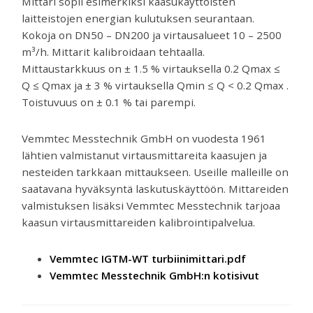
Mittari sopii esimerkiksi kaasukäyttöisten
laitteistojen energian kulutuksen seurantaan.
Kokoja on DN50 – DN200 ja virtausalueet 10 – 2500
m³/h. Mittarit kalibroidaan tehtaalla.
Mittaustarkkuus on ± 1.5 % virtauksella 0.2 Qmax ≤
Q ≤ Qmax ja ± 3 % virtauksella Qmin ≤ Q < 0.2 Qmax .
Toistuvuus on ± 0.1 % tai parempi.
Vemmtec Messtechnik GmbH on vuodesta 1961
lähtien valmistanut virtausmittareita kaasujen ja
nesteiden tarkkaan mittaukseen. Useille malleille on
saatavana hyväksyntä laskutuskäyttöön. Mittareiden
valmistuksen lisäksi Vemmtec Messtechnik tarjoaa
kaasun virtausmittareiden kalibrointipalvelua.
Vemmtec IGTM-WT turbiinimittari.pdf
Vemmtec Messtechnik GmbH:n kotisivut