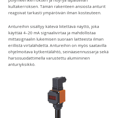
polymeerikerroksen ja höyryä läpäisevän
kultakerroksen. Tämän rakenteen ansiosta anturit
reagoivat tarkasti ympäröivän ilman kosteuteen.
Antureihin sisältyy kätevä liitettävä näyttö, joka
käyttää 4–20 mA signaalivirtaa ja mahdollistaa
mittasignaalin lukemisen suoraan laitteesta ilman
erillistä virtalähdettä. Antureihin on myös saatavilla
ohjelmoitava kytkentälähtö, seinäasennussarja sekä
harsosuodattimella varustettu alumiininen
anturiyksikkö.