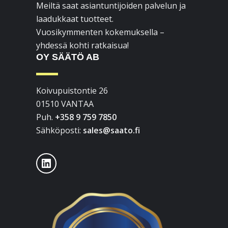
Meiltä saat asiantuntijoiden palvelun ja
laadukkaat tuotteet.
Vuosikymmenten kokemuksella –
yhdessä kohti ratkaisua!
OY SÄÄTÖ AB
Koivupuistontie 26
01510 VANTAA
Puh.
+358 9 759 7850
Sähköposti:
sales@saato.fi
LinkedIn