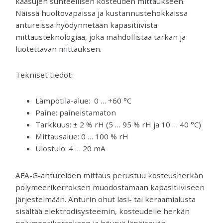
kaasujen suhteellisen kosteuden mittaukseen.
venttiilejä
Näissä huoltovapaissa ja kustannustehokkaissa
ja
antureissa hyödynnetään kapasitiivista
mittareita.
mittausteknologiaa, joka mahdollistaa tarkan ja
luotettavan mittauksen.
Tekniset tiedot:
Lämpötila-alue: 0 … +60 °C
Paine: paineistamaton
Tarkkuus: ± 2 % rH (5 … 95 % rH ja 10 … 40 °C)
Mittausalue: 0 … 100 % rH
Ulostulo: 4 … 20 mA
AFA-G-antureiden mittaus perustuu kosteusherkän
polymeerikerroksen muodostamaan kapasitiiviseen
järjestelmään. Anturin ohut lasi- tai keraamialusta
sisältää elektrodisysteemin, kosteudelle herkän