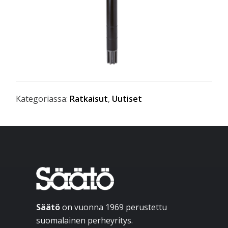
Kategoriassa:
Ratkaisut
,
Uutiset
Ensisijainen
sivupalkki
Footer
Säätö
on vuonna 1969 perustettu
suomalainen perheyritys.