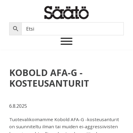
Hyppää
Hyppää
Hyppää
Hyppää
ensisijaiseen
pääsisältöön
ensisijaiseen
alatunnisteeseen
valikkoon
sivupalkkiin
Säätö
Oy
Säätö
Ab
on
vuonna
1969
perustettu
KOBOLD AFA-G -
suomalainen
teknisen
KOSTEUSANTURIT
alan
maahantuontiyritys
joka
6.8.2025
markkinoi
ja
Tuotevalikoimamme Kobold AFA-G -kosteusanturit
myös
on suunniteltu ilman tai muiden ei-aggressiivisten
varastoi