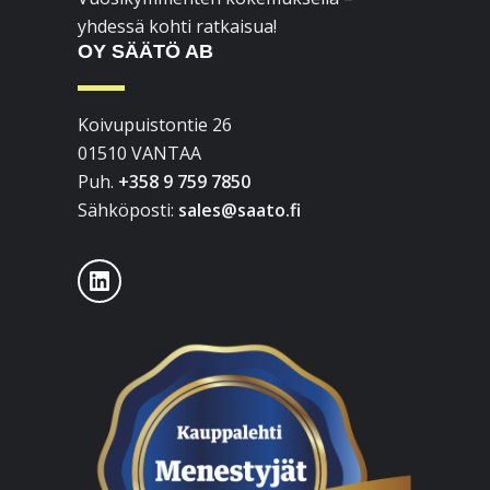
yhdessä kohti ratkaisua!
OY SÄÄTÖ AB
Koivupuistontie 26
01510 VANTAA
Puh.
+358 9 759 7850
Sähköposti:
sales@saato.fi
LinkedIn