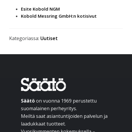
Esite Kobold NGM
Kobold Messring GmbH:n kotisivut
Kategoriassa:
Uutiset
Ensisijainen
sivupalkki
Footer
Säätö
on vuonna 1969 perustettu
suomalainen perheyritys.
Meiltä saat asiantuntijoiden palvelun ja
laadukkaat tuotteet.
Vuosikymmenten kokemuksella –