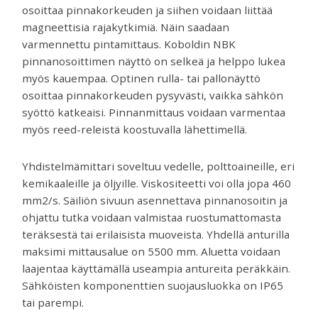
osoittaa pinnakorkeuden ja siihen voidaan liittää
magneettisia rajakytkimiä. Näin saadaan
varmennettu pintamittaus. Koboldin NBK
pinnanosoittimen näyttö on selkeä ja helppo lukea
myös kauempaa. Optinen rulla- tai pallonäyttö
osoittaa pinnakorkeuden pysyvästi, vaikka sähkön
syöttö katkeaisi. Pinnanmittaus voidaan varmentaa
myös reed-releistä koostuvalla lähettimellä.
Yhdistelmämittari soveltuu vedelle, polttoaineille, eri
kemikaaleille ja öljyille. Viskositeetti voi olla jopa 460
mm2/s. Säiliön sivuun asennettava pinnanosoitin ja
ohjattu tutka voidaan valmistaa ruostumattomasta
teräksestä tai erilaisista muoveista. Yhdellä anturilla
maksimi mittausalue on 5500 mm. Aluetta voidaan
laajentaa käyttämällä useampia antureita peräkkäin.
Sähköisten komponenttien suojausluokka on IP65
tai parempi.