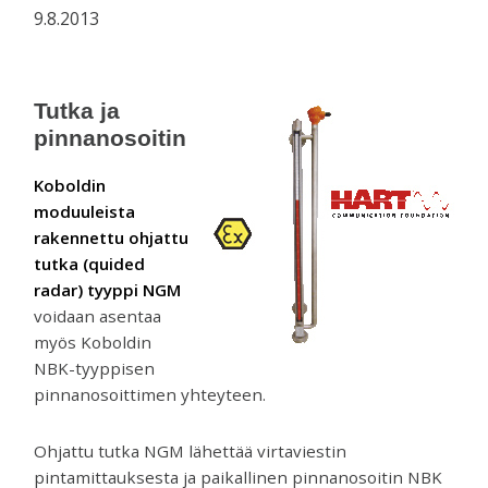
venttiilejä
9.8.2013
ja
mittareita.
Tutka ja
pinnanosoitin
Koboldin
moduuleista
rakennettu ohjattu
tutka (quided
radar) tyyppi NGM
voidaan asentaa
myös Koboldin
NBK-tyyppisen
pinnanosoittimen yhteyteen.
Ohjattu tutka NGM lähettää virtaviestin
pintamittauksesta ja paikallinen pinnanosoitin NBK