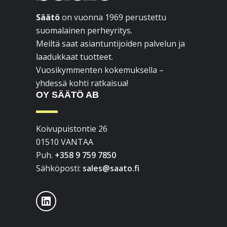
Säätö
on vuonna 1969 perustettu
suomalainen perheyritys.
Meiltä saat asiantuntijoiden palvelun ja
laadukkaat tuotteet.
Vuosikymmenten kokemuksella –
yhdessä kohti ratkaisua!
OY SÄÄTÖ AB
Koivupuistontie 26
01510 VANTAA
Puh.
+358 9 759 7850
Sähköposti:
sales@saato.fi
LinkedIn