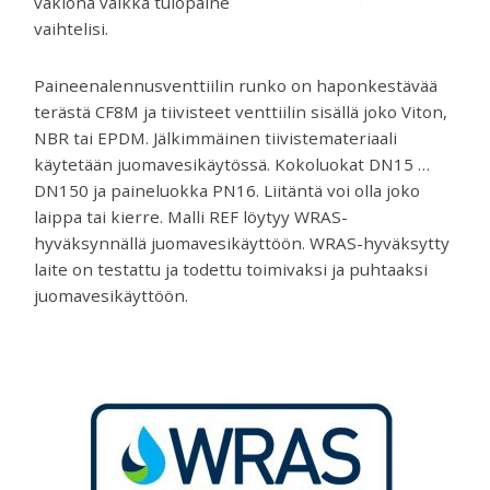
vakiona vaikka tulopaine
vaihtelisi.
Paineenalennusventtiilin runko on haponkestävää
terästä CF8M ja tiivisteet venttiilin sisällä joko Viton,
NBR tai EPDM. Jälkimmäinen tiivistemateriaali
käytetään juomavesikäytössä. Kokoluokat DN15 …
DN150 ja paineluokka PN16. Liitäntä voi olla joko
laippa tai kierre. Malli REF löytyy WRAS-
hyväksynnällä juomavesikäyttöön. WRAS-hyväksytty
laite on testattu ja todettu toimivaksi ja puhtaaksi
juomavesikäyttöön.