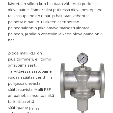
venttiilejä
käytetään silloin kun halutaan vähentää putkessa
ja
oleva paine. Esimerkiksi putkessa oleva nestepaine
mittareita.
tai kaasupaine on 8 bar ja halutaan vähentää
painetta 6 bar:iin. Putkeen asennetaan
paineenalennin joka omavoimaisesti alentaa
paineen, ja silloin venttiilin jälkeen oleva paine on 6
bar.
Z-tide malli REF on
jousitoiminen, eli toimii
omavoimaisesti.
Tarvittaessa säätöpaine
voidaan säätää venttiilin
pohjassa olevasta
säätöruuvista. Malli REF
on painebalansoitu, mikä
tarkoittaa että
säätöpaine pysyy