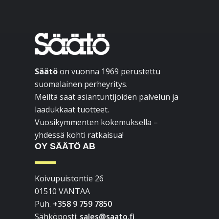
Ensisijainen
sivupalkki
Footer
Säätö
on vuonna 1969 perustettu
suomalainen perheyritys.
Meiltä saat asiantuntijoiden palvelun ja
laadukkaat tuotteet.
Vuosikymmenten kokemuksella –
yhdessä kohti ratkaisua!
OY SÄÄTÖ AB
Koivupuistontie 26
01510 VANTAA
Puh.
+358 9 759 7850
Sähköposti:
sales@saato.fi