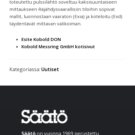
toteutettu pulssilähtö soveltuu kaksisuuntaiseen
mittaukseen Räjähdysvaarallisiin tiloihin sopivat
mallit, luonnostaan vaaraton (Exia) ja koteloitu (Exd)
täydentävät mittavan valikoiman.
Esite Kobold DON
Kobold Messring GmbH kotisivut
Kategoriassa:
Uutiset
Ensisijainen
sivupalkki
Footer
Säätö
on vuonna 1969 perustettu