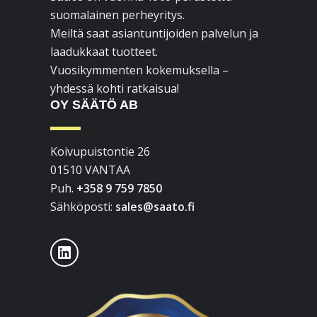
suomalainen perheyritys.
Meiltä saat asiantuntijoiden palvelun ja
laadukkaat tuotteet.
Vuosikymmenten kokemuksella –
yhdessä kohti ratkaisua!
OY SÄÄTÖ AB
Koivupuistontie 26
01510 VANTAA
Puh.
+358 9 759 7850
Sähköposti:
sales@saato.fi
LinkedIn