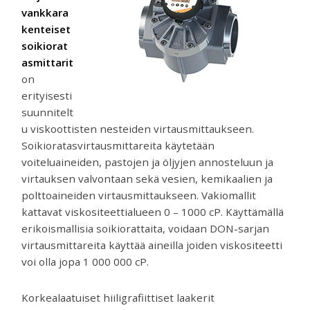
venttiilejä
vankkara
ja
kenteiset
mittareita.
soikiorat
asmittarit
on
erityisesti
suunnitelt
u viskoottisten nesteiden virtausmittaukseen.
Soikioratasvirtausmittareita käytetään
voiteluaineiden, pastojen ja öljyjen annosteluun ja
virtauksen valvontaan sekä vesien, kemikaalien ja
polttoaineiden virtausmittaukseen. Vakiomallit
kattavat viskositeettialueen 0 – 1000 cP. Käyttämällä
erikoismallisia soikiorattaita, voidaan DON-sarjan
virtausmittareita käyttää aineilla joiden viskositeetti
voi olla jopa 1 000 000 cP.
Korkealaatuiset hiiligrafiittiset laakerit