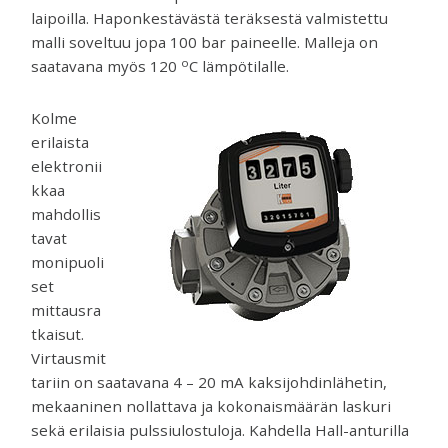
laipoilla. Haponkestävästä teräksestä valmistettu
malli soveltuu jopa 100 bar paineelle. Malleja on
o
saatavana myös 120
C lämpötilalle.
Kolme
erilaista
elektronii
kkaa
mahdollis
tavat
monipuoli
set
mittausra
tkaisut.
Virtausmit
tariin on saatavana 4 – 20 mA kaksijohdinlähetin,
mekaaninen nollattava ja kokonaismäärän laskuri
sekä erilaisia pulssiulostuloja. Kahdella Hall-anturilla