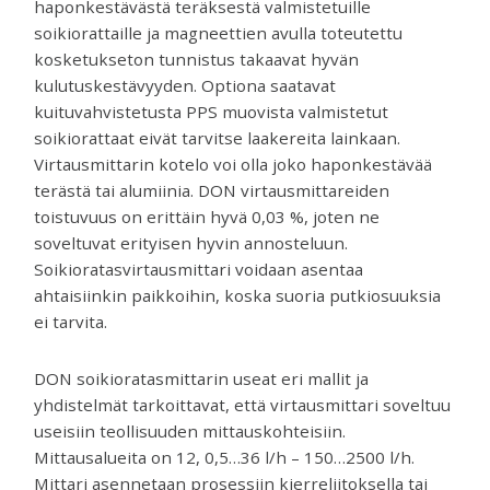
haponkestävästä teräksestä valmistetuille
soikiorattaille ja magneettien avulla toteutettu
kosketukseton tunnistus takaavat hyvän
kulutuskestävyyden. Optiona saatavat
kuituvahvistetusta PPS muovista valmistetut
soikiorattaat eivät tarvitse laakereita lainkaan.
Virtausmittarin kotelo voi olla joko haponkestävää
terästä tai alumiinia. DON virtausmittareiden
toistuvuus on erittäin hyvä 0,03 %, joten ne
soveltuvat erityisen hyvin annosteluun.
Soikioratasvirtausmittari voidaan asentaa
ahtaisiinkin paikkoihin, koska suoria putkiosuuksia
ei tarvita.
DON soikioratasmittarin useat eri mallit ja
yhdistelmät tarkoittavat, että virtausmittari soveltuu
useisiin teollisuuden mittauskohteisiin.
Mittausalueita on 12, 0,5…36 l/h – 150…2500 l/h.
Mittari asennetaan prosessiin kierreliitoksella tai