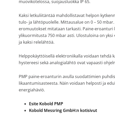
muovikotelossa, suojausluokka IP 65.
varastoi
venttiilejä
Kaksi letkuliitäntää mahdollistavat helpon kytke
ja
tulo- ja lähtöpuolelle. Mittausalue on 0 – 50 mbar.
mittareita.
eromuutokset mitataan tarkasti. Paine-eroanturi 
ylikuormitusta 750 mbar asti. Ulostuloina on yksi 4
ja kaksi relelähtöä.
Helppokäyttöisellä elektroniikalla voidaan tehdä kai
hystereesi sekä analogialähtö ovat vapaasti ohje
PMP paine-eroanturin avulla suodattimien puhdist
likaantumisasteesta. Näin voidaan helposti ja edu
energiahäviö.
Esite Kobold PMP
Kobold Messring GmbH:n kotisivut