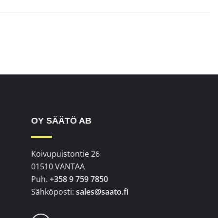
OY SÄÄTÖ AB
Koivupuistontie 26
01510 VANTAA
Puh.
+358 9 759 7850
Sähköposti:
sales@saato.fi