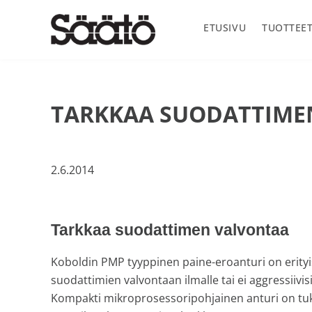
Hyppää
Hyppää
Hyppää
Hyppää
ensisijaiseen
pääsisältöön
ensisijaiseen
alatunnisteeseen
ETUSIVU
TUOTTEE
valikkoon
sivupalkkiin
Säätö
Oy
Säätö
Ab
TARKKAA SUODATTIME
on
vuonna
1969
perustettu
2.6.2014
suomalainen
teknisen
alan
Tarkkaa suodattimen valvontaa
maahantuontiyritys
joka
Koboldin PMP tyyppinen paine-eroanturi on erityi
markkinoi
suodattimien valvontaan ilmalle tai ei aggressiivisil
ja
Kompakti mikroprosessoripohjainen anturi on tu
myös