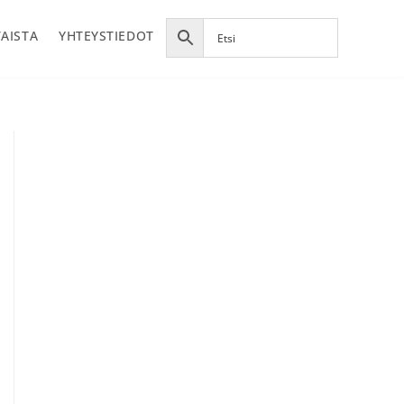
AISTA
YHTEYSTIEDOT
Ensisijainen
sivupalkki