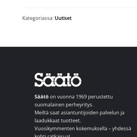
Kategoriassa:
Uutiset
Footer
Säätö
on vuonna 1969 perustettu
suomalainen perheyritys.
Meiltä saat asiantuntijoiden palvelun ja
laadukkaat tuotteet.
Vuosikymmenten kokemuksella – yhdessä
kohti ratkaisua!