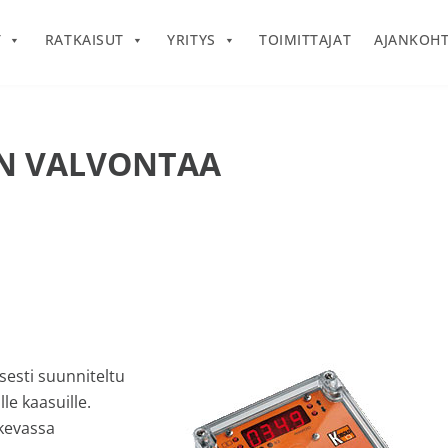
T
RATKAISUT
YRITYS
TOIMITTAJAT
AJANKOHT
N VALVONTAA
sesti suunniteltu
le kaasuille.
kevassa