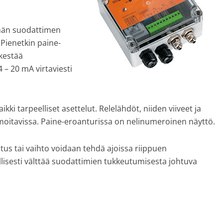
nnän suodattimen
 Pienetkin paine-
kestää
 – 20 mA virtaviesti
kki tarpeelliset asettelut. Relelähdöt, niiden viiveet ja
lmoitavissa. Paine-eroanturissa on nelinumeroinen näyttö.
us tai vaihto voidaan tehdä ajoissa riippuen
llisesti välttää suodattimien tukkeutumisesta johtuva