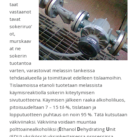
venttiilejä
taat
ja
vastaanot
mittareita.
tavat
sokeriruo’
ot,
murskaav
at ne
sokerin
tuotantoa
varten, varastoivat melassin tankeissa
tehdasalueella ja toimittavat edelleen tislaamoihin.
Tislaamoissa etanoli tuotetaan melassista
käymisreaktiolla sokerin kiteytymisen
sivutuotteena. Käymisen jälkeen raaka alkoholiliuos,
pitoisuudeltaan 7 – 15 til-%, tislataan ja
lopputuotteen puhtaus on noin 95 %. Tätä kutsutaan
väkiviinaksi. Väkiviina voidaan muuntaa
polttoainealkoholiksi (
E
thanol
D
ehydrating
U
nit
(EDU) yksikössä) yksinkertaisessa prosessissa