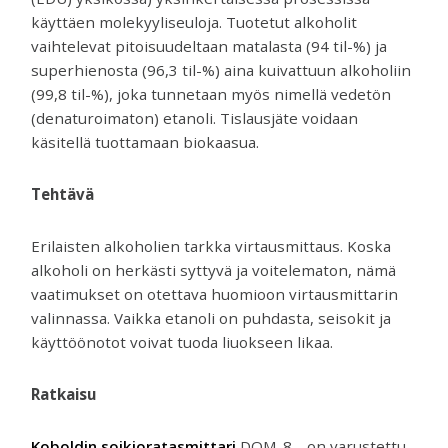
käyttäen molekyyliseuloja. Tuotetut alkoholit
vaihtelevat pitoisuudeltaan matalasta (94 til-%) ja
superhienosta (96,3 til-%) aina kuivattuun alkoholiin
(99,8 til-%), joka tunnetaan myös nimellä vedetön
(denaturoimaton) etanoli. Tislausjäte voidaan
käsitellä tuottamaan biokaasua.
Tehtävä
Erilaisten alkoholien tarkka virtausmittaus. Koska
alkoholi on herkästi syttyvä ja voitelematon, nämä
vaatimukset on otettava huomioon virtausmittarin
valinnassa. Vaikka etanoli on puhdasta, seisokit ja
käyttöönotot voivat tuoda liuokseen likaa.
Ratkaisu
Koboldin soikioratasmittari
DOM-8… on varustettu