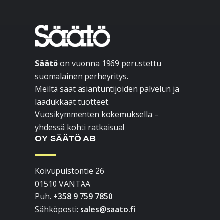
sivupalkki
Footer
Säätö
on vuonna 1969 perustettu
suomalainen perheyritys.
Meiltä saat asiantuntijoiden palvelun ja
laadukkaat tuotteet.
Vuosikymmenten kokemuksella –
yhdessä kohti ratkaisua!
OY SÄÄTÖ AB
Koivupuistontie 26
01510 VANTAA
Puh.
+358 9 759 7850
Sähköposti:
sales@saato.fi