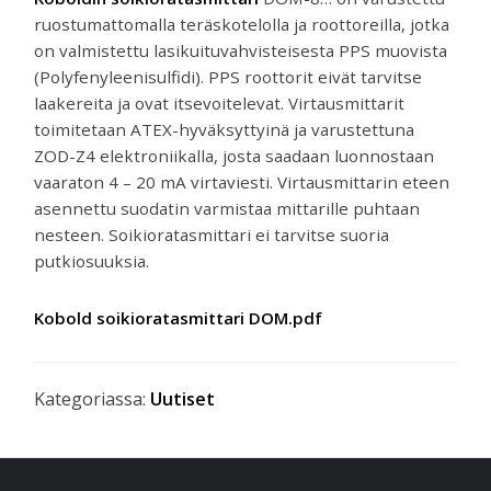
ruostumattomalla teräskotelolla ja roottoreilla, jotka
on valmistettu lasikuituvahvisteisesta PPS muovista
(Polyfenyleenisulfidi). PPS roottorit eivät tarvitse
laakereita ja ovat itsevoitelevat. Virtausmittarit
toimitetaan ATEX-hyväksyttyinä ja varustettuna
ZOD-Z4 elektroniikalla, josta saadaan luonnostaan
vaaraton 4 – 20 mA virtaviesti. Virtausmittarin eteen
asennettu suodatin varmistaa mittarille puhtaan
nesteen. Soikioratasmittari ei tarvitse suoria
putkiosuuksia.
Kobold soikioratasmittari DOM.pdf
Kategoriassa:
Uutiset
Ensisijainen