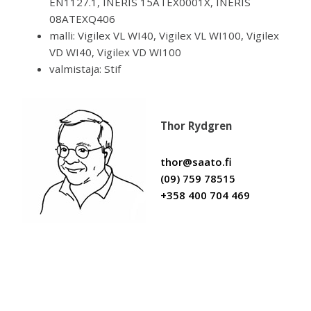
EN1127.1, INERIS 15ATEX0001X, INERIS
08ATEXQ406
malli: Vigilex VL WI40, Vigilex VL WI100, Vigilex
VD WI40, Vigilex VD WI100
valmistaja: Stif
Thor Rydgren
thor@saato.fi
(09) 759 78515
+358 400 704 469