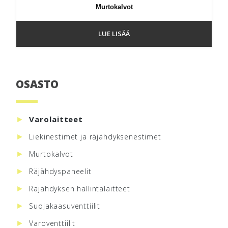
Murtokalvot
LUE LISÄÄ
OSASTO
Ensisijainen
sivupalkki
Varolaitteet
Liekinestimet ja räjähdyksenestimet
Murtokalvot
Räjähdyspaneelit
Räjähdyksen hallintalaitteet
Suojakaasuventtiilit
Varoventtiilit