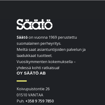
Footer
Säätö
on vuonna 1969 perustettu
suomalainen perheyritys.
Meiltä saat asiantuntijoiden palvelun ja
laadukkaat tuotteet.
Vuosikymmenten kokemuksella –
yhdessä kohti ratkaisua!
OY SÄÄTÖ AB
Koivupuistontie 26
01510 VANTAA
Puh.
+358 9 759 7850