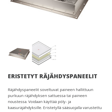
venttiilejä
ja
mittareita.
ERISTETYT RÄJÄHDYSPANEELIT
Räjähdyspaneelit soveltuvat paineen hallittuun
purkuun räjähdyksen sattuessa tai paineen
noustessa. Voidaan käyttää pöly- ja
kaasuräjähdyksille. Eristetyllä sääsuojalla varustettu