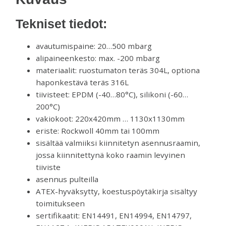
Tekniset tiedot:
avautumispaine: 20…500 mbarg
alipaineenkesto: max. -200 mbarg
materiaalit: ruostumaton teräs 304L, optiona
haponkestävä teräs 316L
tiivisteet: EPDM (-40…80°C), silikoni (-60…
200°C)
vakiokoot: 220x420mm … 1130x1130mm
eriste: Rockwoll 40mm tai 100mm
sisältää valmiiksi kiinnitetyn asennusraamin,
jossa kiinnitettynä koko raamin levyinen
tiiviste
asennus pulteilla
ATEX-hyväksytty, koestuspöytäkirja sisältyy
toimitukseen
sertifikaatit: EN14491, EN14994, EN14797,