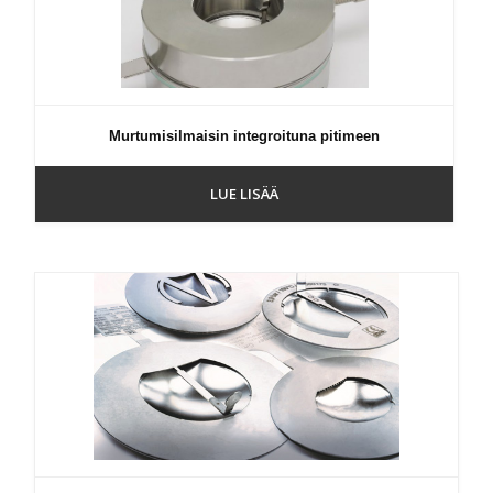
Murtumisilmaisin integroituna pitimeen
LUE LISÄÄ