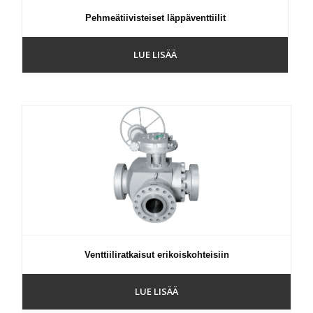
Pehmeätiivisteiset läppäventtiilit
LUE LISÄÄ
Venttiiliratkaisut erikoiskohteisiin
LUE LISÄÄ