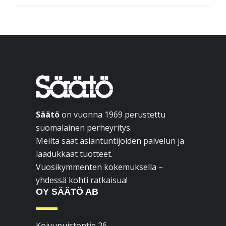
Footer
Säätö
on vuonna 1969 perustettu
suomalainen perheyritys.
Meiltä saat asiantuntijoiden palvelun ja
laadukkaat tuotteet.
Vuosikymmenten kokemuksella –
yhdessä kohti ratkaisua!
OY SÄÄTÖ AB
Koivupuistontie 26