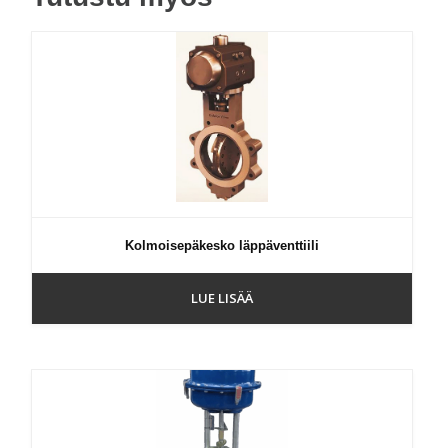
Kolmoisepäkesko läppäventtiili
LUE LISÄÄ