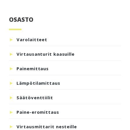
OSASTO
Ensisijainen
sivupalkki
Varolaitteet
Virtausanturit kaasuille
Painemittaus
Lämpötilamittaus
Säätöventtiilit
Paine-eromittaus
Virtausmittarit nesteille