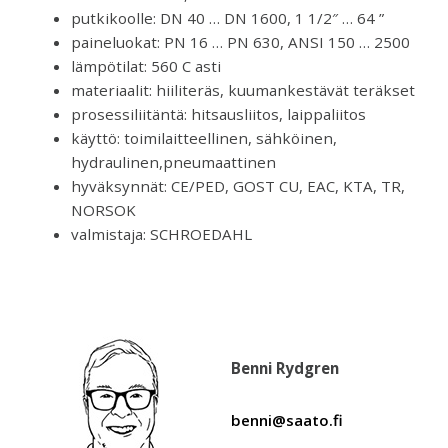
putkikoolle: DN 40 … DN 1600, 1 1/2″ … 64 ”
paineluokat: PN 16 … PN 630, ANSI 150 … 2500
lämpötilat: 560 C asti
materiaalit: hiiliteräs, kuumankestävät teräkset
prosessiliitäntä: hitsausliitos, laippaliitos
käyttö: toimilaitteellinen, sähköinen,
hydraulinen,pneumaattinen
hyväksynnät: CE/PED, GOST CU, EAC, KTA, TR,
NORSOK
valmistaja: SCHROEDAHL
Benni Rydgren
benni@saato.fi