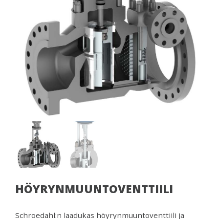
venttiilejä
ja
mittareita.
HÖYRYNMUUNTOVENTTIILI
Schroedahl:n laadukas höyrynmuuntoventtiili ja