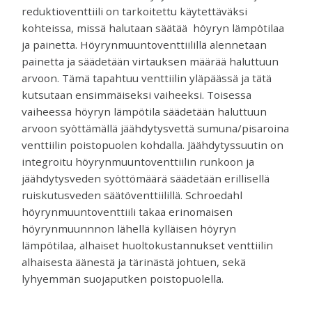
reduktioventtiili on tarkoitettu käytettäväksi
kohteissa, missä halutaan säätää höyryn lämpötilaa
ja painetta. Höyrynmuuntoventtiilillä alennetaan
painetta ja säädetään virtauksen määrää haluttuun
arvoon. Tämä tapahtuu venttiilin yläpäässä ja tätä
kutsutaan ensimmäiseksi vaiheeksi. Toisessa
vaiheessa höyryn lämpötila säädetään haluttuun
arvoon syöttämällä jäähdytysvettä sumuna/pisaroina
venttiilin poistopuolen kohdalla. Jäähdytyssuutin on
integroitu höyrynmuuntoventtiilin runkoon ja
jäähdytysveden syöttömäärä säädetään erillisellä
ruiskutusveden säätöventtiilillä. Schroedahl
höyrynmuuntoventtiili takaa erinomaisen
höyrynmuunnnon lähellä kylläisen höyryn
lämpötilaa, alhaiset huoltokustannukset venttiilin
alhaisesta äänestä ja tärinästä johtuen, sekä
lyhyemmän suojaputken poistopuolella.