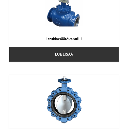
Istukkasäätöventtiili
LUE LISÄÄ