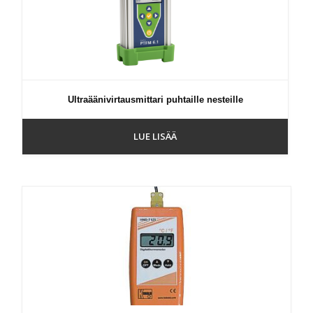
Ultraäänivirtausmittari puhtaille nesteille
LUE LISÄÄ