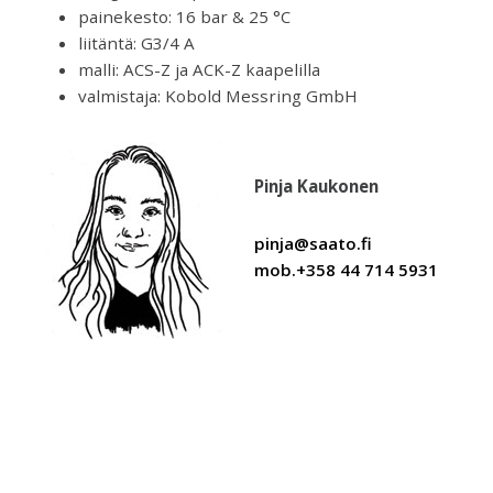
painekesto: 16 bar & 25 °C
liitäntä: G3/4 A
malli: ACS-Z ja ACK-Z kaapelilla
valmistaja: Kobold Messring GmbH
Pinja Kaukonen
pinja@saato.fi
mob.+358 44 714 5931