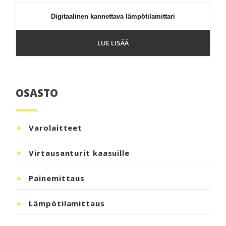
Digitaalinen kannettava lämpötilamittari
LUE LISÄÄ
OSASTO
Ensisijainen
sivupalkki
Varolaitteet
Virtausanturit kaasuille
Painemittaus
Lämpötilamittaus