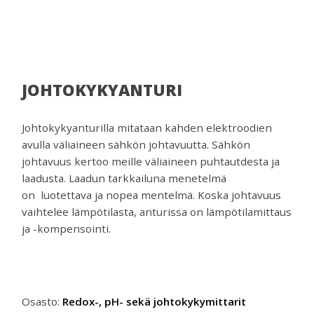
venttiilejä
ja
mittareita.
JOHTOKYKYANTURI
Johtokykyanturilla mitataan kahden elektroodien
avulla väliaineen sähkön johtavuutta. Sähkön
johtavuus kertoo meille väliaineen puhtautdesta ja
laadusta. Laadun tarkkailuna menetelmä
on luotettava ja nopea mentelmä. Koska johtavuus
vaihtelee lämpötilasta, anturissa on lämpötilamittaus
ja -kompensointi.
Osasto:
Redox-, pH- sekä johtokykymittarit