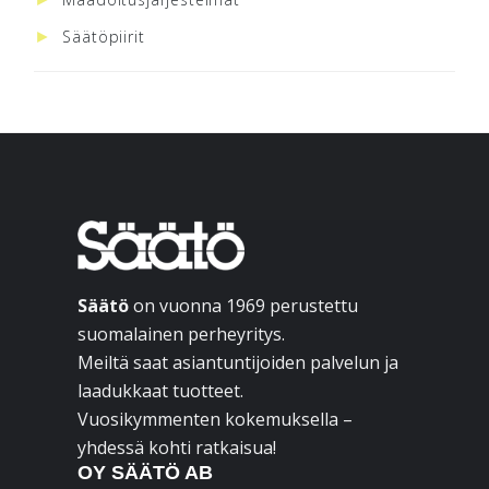
Säätöpiirit
Footer
Säätö
on vuonna 1969 perustettu
suomalainen perheyritys.
Meiltä saat asiantuntijoiden palvelun ja
laadukkaat tuotteet.
Vuosikymmenten kokemuksella –
yhdessä kohti ratkaisua!
OY SÄÄTÖ AB