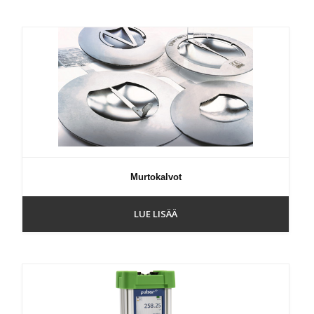
Murtokalvot
LUE LISÄÄ