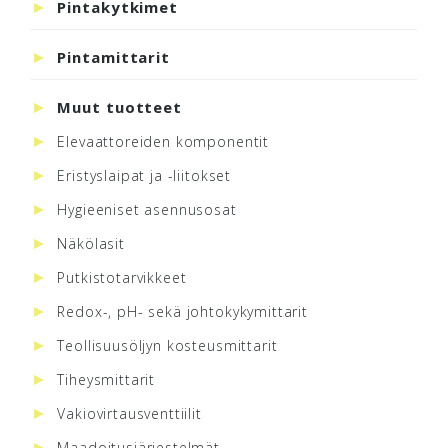
Pintakytkimet
Pintamittarit
Muut tuotteet
Elevaattoreiden komponentit
Eristyslaipat ja -liitokset
Hygieeniset asennusosat
Näkölasit
Putkistotarvikkeet
Redox-, pH- sekä johtokykymittarit
Teollisuusöljyn kosteusmittarit
Tiheysmittarit
Vakiovirtausventtiilit
Maadoitusjärjestelmät