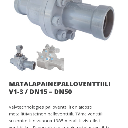
venttiilejä
ja
mittareita.
MATALAPAINEPALLOVENTTIILI
V1-3 / DN15 – DN50
Valvtechnologies palloventtiili on aidosti
metallitiivisteinen palloventtiili. Tämä venttiili
suunniteltiin vuonna 1985 metallitiivisteiksi
venttiiliksi. Siihen aikaan koneistustoleranssit ja