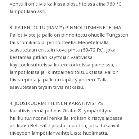
Venttiili on tiivis kaikissa olosuhteissa aina 760 °C
lämpötilaan asti.
3. PATENTOITU (RAM™) PINNOITUSMENETELMÄ
Pallotiiviste ja pallo on pinnoitettu ohuelle Tungsten
tai kromikarbidi pinnoitteella. Menetelmällä
saavutetaan erittäin kova pinta (68-72 Rc), joka
kestämää pitkän käyttöiän vaativissa
käyttöolosuhteissa kuten korkeissa paineissa, -
lämpötiloissa ja -kiintoainepitoisuuksissa. Pallon
tiivistepinta ja pallo on läpätty yhteen. Tällä
saavutetaan täysin tiivis ratkaisu.
4. JOUSIKUORMITTEINEN KARATIIVISTYS
Karatiivisteenä puhdas Grafoil®, ympäröitynä
hiilikuitu/Inconel renkailla. Poksin kiristyslaipassa
on kuusi Belleville jousta ja pulttia, jotka takaavat
tiiveyden lämpötilanvaihteluista huolimatta.