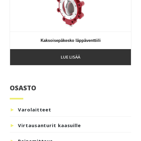
Kaksoisepäkesko läppäventtiili
LUE LISÄÄ
OSASTO
Ensisijainen
sivupalkki
Varolaitteet
Virtausanturit kaasuille