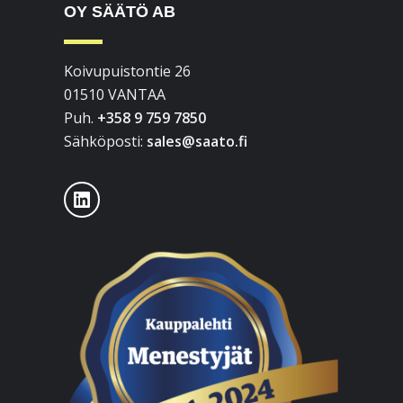
OY SÄÄTÖ AB
Koivupuistontie 26
01510 VANTAA
Puh.
+358 9 759 7850
Sähköposti:
sales@saato.fi
LinkedIn