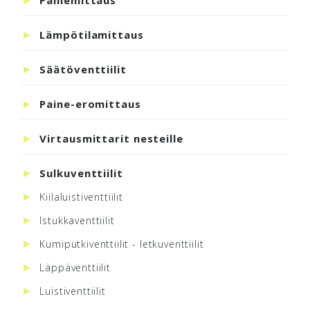
Painemittaus
Lämpötilamittaus
Säätöventtiilit
Paine-eromittaus
Virtausmittarit nesteille
Sulkuventtiilit
Kiilaluistiventtiilit
Istukkaventtiilit
Kumiputkiventtiilit - letkuventtiilit
Läppäventtiilit
Luistiventtiilit