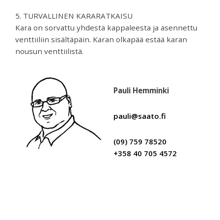
5. TURVALLINEN KARARATKAISU
Kara on sorvattu yhdestä kappaleesta ja asennettu
venttiiliin sisältäpäin. Karan olkapää estää karan
nousun venttiilistä.
Pauli Hemminki
pauli@saato.fi
(09) 759 78520
+358 40 705 4572