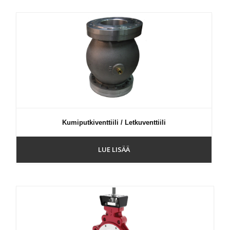
Kumiputkiventtiili / Letkuventtiili
LUE LISÄÄ