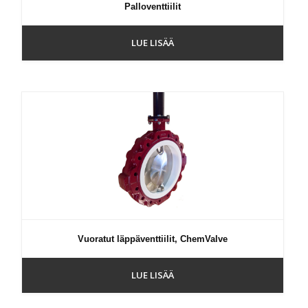
Palloventtiilit
LUE LISÄÄ
Vuoratut läppäventtiilit, ChemValve
LUE LISÄÄ