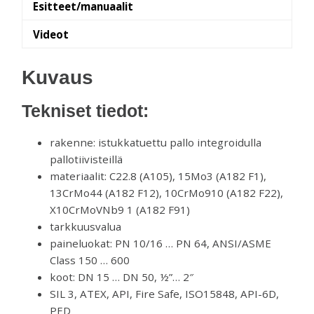
Esitteet/manuaalit
Videot
Kuvaus
Tekniset tiedot:
rakenne: istukkatuettu pallo integroidulla
pallotiivisteillä
materiaalit: C22.8 (A105), 15Mo3 (A182 F1),
13CrMo44 (A182 F12), 10CrMo910 (A182 F22),
X10CrMoVNb9 1 (A182 F91)
tarkkuusvalua
paineluokat: PN 10/16 … PN 64, ANSI/ASME
Class 150 … 600
koot: DN 15 … DN 50, ½”… 2″
SIL 3, ATEX, API, Fire Safe, ISO15848, API-6D,
PED