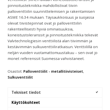
pinnoitustekniikka mahdollistivat tiivin
palloventtiilin suunnittelemisen ja rakentamisen
ASME 16.34 mukaan. Täysaukkoisuus ja suojassa
olevat tiivistepinnat ovat jo palloventtiilin
rakenteellisesti hyviä ominaisuuksia,
koneistustoleranssit ja pinnoitustekniikka tekevät
Valvtechnologiesin venttiilistä alan tiivimmän ja
kestävimmän sulkuventtiiliratkaisun. Venttiilillä on
neljän vuoden vuotamattomuustakuu – sen ovat jo
monet referenssit Suomessa vahvistaneet.
Osastot:
Palloventtiilit - metallitiivisteiset
,
Sulkuventtiilit
Tekniset tiedot
Käyttökohteet