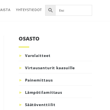
AISTA
YHTEYSTIEDOT
OSASTO
Ensisijainen
sivupalkki
Varolaitteet
Virtausanturit kaasuille
Painemittaus
Lämpötilamittaus
Säätöventtiilit