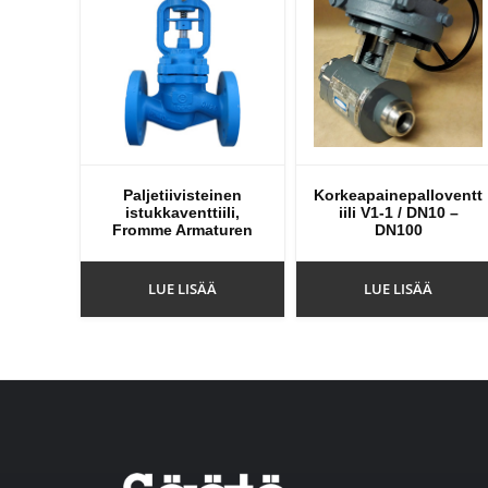
Paljetiivisteinen
Korkeapainepalloventt
istukkaventtiili,
iili V1-1 / DN10 –
Fromme Armaturen
DN100
LUE LISÄÄ
LUE LISÄÄ