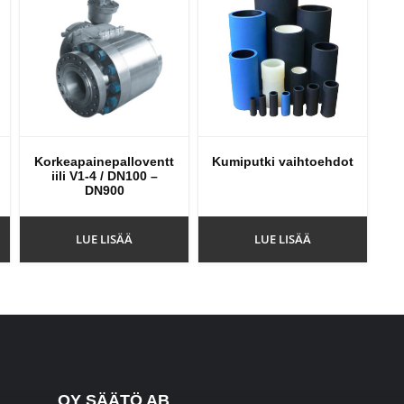
Korkeapainepalloventt
Kumiputki vaihtoehdot
iili V1-4 / DN100 –
DN900
LUE LISÄÄ
LUE LISÄÄ
OY SÄÄTÖ AB