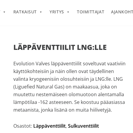
T
RATKAISUT
YRITYS
TOIMITTAJAT
AJANKOHT
LÄPPÄVENTTIILIT LNG:LLE
Evolution Valves läppäventtiilit soveltuvat vaativiin
käyttökohteisiin ja näin ollen ovat täydellinen
valinta kryogeenisiin olosuhteisiin ja LNG:lle. LNG
(Liguefied Natural Gas) on maakaasua, joka on
muutettu nestemäiseen olomuotoon alentamalla
lämpötilaa -162 asteeseen. Se koostuu pääasiassa
metaanista, jonka lisänä on muita hiilivetyjä.
Osastot:
Läppäventtiilit
,
Sulkuventtiilit