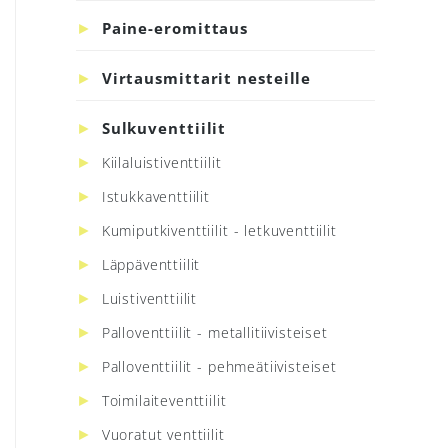
Paine-eromittaus
Virtausmittarit nesteille
Sulkuventtiilit
Kiilaluistiventtiilit
Istukkaventtiilit
Kumiputkiventtiilit - letkuventtiilit
Läppäventtiilit
Luistiventtiilit
Palloventtiilit - metallitiivisteiset
Palloventtiilit - pehmeätiivisteiset
Toimilaiteventtiilit
Vuoratut venttiilit