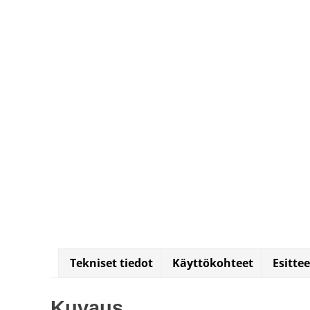
varastoi
venttiilejä
ja
mittareita.
Tekniset tiedot
Käyttökohteet
Esitte
Kuvaus