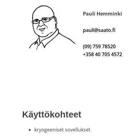
Pauli Hemminki
pauli@saato.fi
(09) 759 78520
+358 40 705 4572
Käyttökohteet
kryogeeniset sovellukset