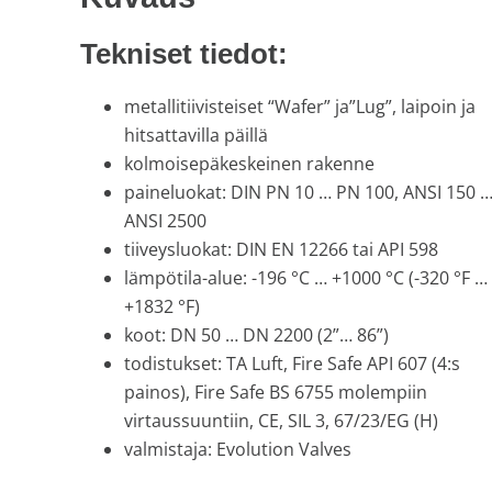
Tekniset tiedot:
metallitiivisteiset “Wafer” ja”Lug”, laipoin ja
hitsattavilla päillä
kolmoisepäkeskeinen rakenne
paineluokat: DIN PN 10 … PN 100, ANSI 150 
ANSI 2500
tiiveysluokat: DIN EN 12266 tai API 598
lämpötila-alue: -196 °C … +1000 °C (-320 °F …
+1832 °F)
koot: DN 50 … DN 2200 (2”… 86”)
todistukset: TA Luft, Fire Safe API 607 (4:s
painos), Fire Safe BS 6755 molempiin
virtaussuuntiin, CE, SIL 3, 67/23/EG (H)
valmistaja: Evolution Valves