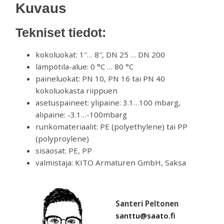
Kuvaus
Tekniset tiedot:
kokoluokat: 1″… 8″, DN 25 … DN 200
lämpötila-alue: 0 °C … 80 °C
paineluokat: PN 10, PN 16 tai PN 40
kokoluokasta riippuen
asetuspaineet: ylipaine: 3.1…100 mbarg,
alipaine: -3.1…-100mbarg
runkomateriaalit: PE (polyethylene) tai PP
(polyproylene)
sisäosat: PE, PP
valmistaja: KITO Armaturen GmbH, Saksa
Santeri Peltonen
santtu@saato.fi