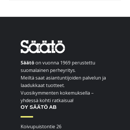
Footer
Säätö
on vuonna 1969 perustettu
suomalainen perheyritys.
Meiltä saat asiantuntijoiden palvelun ja
laadukkaat tuotteet.
Vuosikymmenten kokemuksella –
yhdessä kohti ratkaisua!
OY SÄÄTÖ AB
Koivupuistontie 26