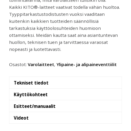
Kaikki KITO®-laitteet vaativat todella vähän huoltoa.
Tyyppitarkastustodistusten vuoksi vaaditaan
kuitenkin kaikkien tuotteiden säännöllisiä
tarkastuksia käyttöolosuhteiden huomioon
ottamiseksi. Meidän kautta saat aina asiantuntevan
huollon, teknisen tuen ja tarvittaessa varaosat
nopeasti ja luotettavasti.
Osastot:
Varolaitteet
,
Ylipaine- ja alipaineventtiilit
Tekniset tiedot
Käyttökohteet
Esitteet/manuaalit
Videot