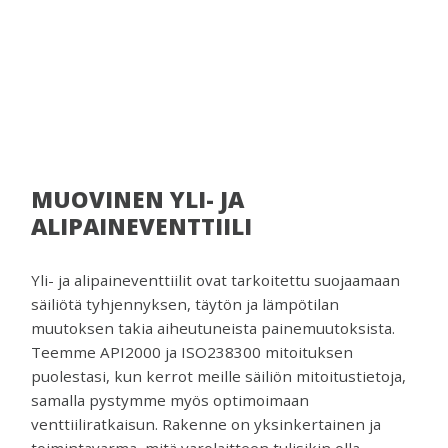
venttiilejä
ja
mittareita.
MUOVINEN YLI- JA
ALIPAINEVENTTIILI
Yli- ja alipaineventtiilit ovat tarkoitettu suojaamaan
säiliötä tyhjennyksen, täytön ja lämpötilan
muutoksen takia aiheutuneista painemuutoksista.
Teemme API2000 ja ISO238300 mitoituksen
puolestasi, kun kerrot meille säiliön mitoitustietoja,
samalla pystymme myös optimoimaan
venttiiliratkaisun. Rakenne on yksinkertainen ja
toimintavarma, mitä varolaitteen tulisikin olla.