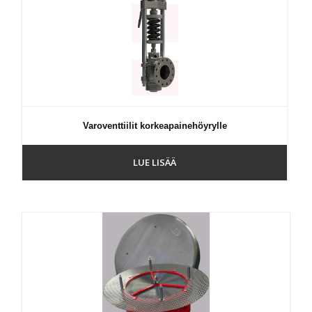
Varoventtiilit korkeapainehöyrylle
LUE LISÄÄ