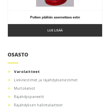
Putken päähän asennettava estin
LUE LISÄÄ
OSASTO
Ensisijainen
sivupalkki
Varolaitteet
Liekinestimet ja räjähdyksenestimet
Murtokalvot
Räjähdyspaneelit
Räjähdyksen hallintalaitteet