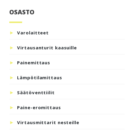
OSASTO
Ensisijainen
sivupalkki
Varolaitteet
Virtausanturit kaasuille
Painemittaus
Lämpötilamittaus
Säätöventtiilit
Paine-eromittaus
Virtausmittarit nesteille