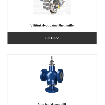
Välitinkalvot painelähettimille
LUE LISÄÄ
3-tie istukkaventtiili