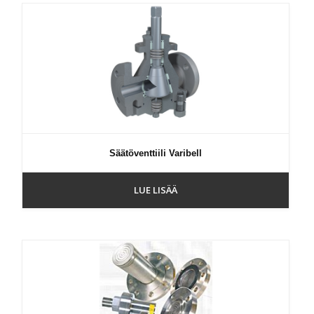
Säätöventtiili Varibell
LUE LISÄÄ