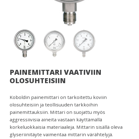
venttiilejä
ja
mittareita.
PAINEMITTARI VAATIVIIN
OLOSUHTEISIIN
Koboldin painemittari on tarkoitettu koviin
olosuhteisiin ja teollisuuden tarkkoihin
painemittauksiin. Mittari on suojattu myös
aggressiivisia aineita vastaan käyttämällä
korkeluokkaisia materiaaleja. Mittarin sisällä oleva
glyseriinitäyte vaimentaa mittarin värähtelyjä.