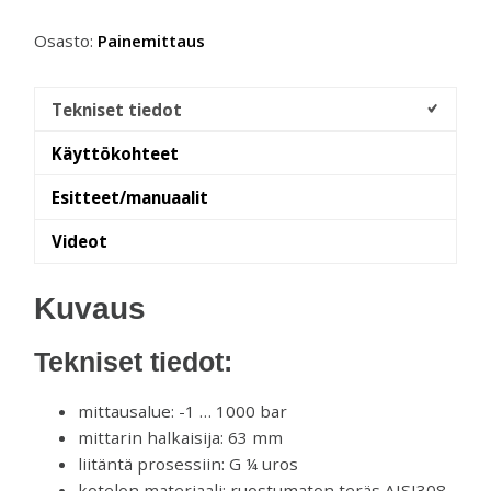
Osasto:
Painemittaus
Tekniset tiedot
Käyttökohteet
Esitteet/manuaalit
Videot
Kuvaus
Tekniset tiedot:
mittausalue: -1 … 1000 bar
mittarin halkaisija: 63 mm
liitäntä prosessiin: G ¼ uros
kotelon materiaali: ruostumaton teräs AISI308