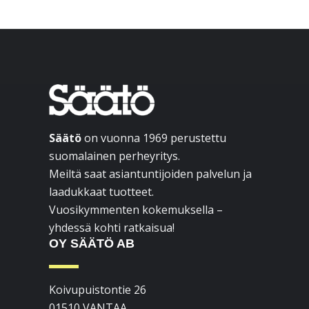
Footer
Säätö
on vuonna 1969 perustettu
suomalainen perheyritys.
Meiltä saat asiantuntijoiden palvelun ja
laadukkaat tuotteet.
Vuosikymmenten kokemuksella –
yhdessä kohti ratkaisua!
OY SÄÄTÖ AB
Koivupuistontie 26
01510 VANTAA