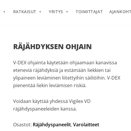
T
RATKAISUT
YRITYS
TOIMITTAJAT
AJANKOHT
RÄJÄHDYKSEN OHJAIN
V-DEX ohjainta käytetään ohjaamaan kanavissa
eteneviä räjähdyksiä ja estämään liekkien tai
ylipaineen leviäminen liitettyihin säiliöihin. V-DEX
pienentää liekin leviämisen riskiä.
Voidaan käyttää yhdessä Vigilex VD
räjähdyspaneeleiden kanssa.
Osastot:
Räjähdyspaneelit
,
Varolaitteet