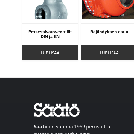
Prosessivaroventtiilit
Räjähdyksen estin
DIN ja EN
LUE LISÄÄ
LUE LISÄÄ
Footer
Säätö
on vuonna 1969 perustettu