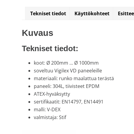
varastoi
Tekniset tiedot
Käyttökohteet
Esitte
venttiilejä
ja
mittareita.
Kuvaus
Tekniset tiedot:
koot: Ø 200mm … Ø 1000mm
soveltuu Vigilex VD paneeleille
materiaali: runko maalattua terästä
paneeli: 304L, tiivisteet EPDM
ATEX-hyväksytty
sertifikaatit: EN14797, EN14491
malli: V-DEX
valmistaja: Stif