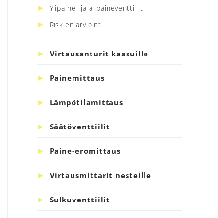
Ylipaine- ja alipaineventtiilit
Riskien arviointi
Virtausanturit kaasuille
Painemittaus
Lämpötilamittaus
Säätöventtiilit
Paine-eromittaus
Virtausmittarit nesteille
Sulkuventtiilit