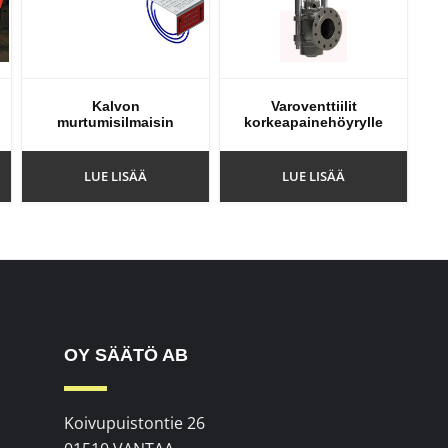
Kalvon
Varoventtiilit
murtumisilmaisin
korkeapainehöyrylle
LUE LISÄÄ
LUE LISÄÄ
OY SÄÄTÖ AB
Koivupuistontie 26