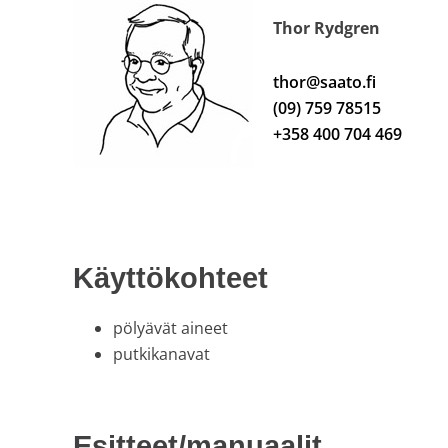
Thor Rydgren
thor@saato.fi
(09) 759 78515
+358 400 704 469
Käyttökohteet
pölyävät aineet
putkikanavat
Esitteet/manuaalit