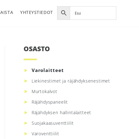
AISTA
YHTEYSTIEDOT
OSASTO
Ensisijainen
sivupalkki
Varolaitteet
Liekinestimet ja räjähdyksenestimet
Murtokalvot
Räjähdyspaneelit
Räjähdyksen hallintalaitteet
Suojakaasuventtiilit
Varoventtiilit