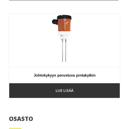
Johtokykyyn perustuva pintakytkin
LUE LISÄÄ
OSASTO
Ensisijainen