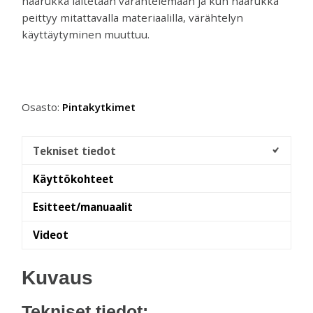
haarukka laitetaan värähtelemään ja kun haarukka
peittyy mitattavalla materiaalilla, värähtelyn
käyttäytyminen muuttuu.
Osasto:
Pintakytkimet
Tekniset tiedot
Käyttökohteet
Esitteet/manuaalit
Videot
Kuvaus
Tekniset tiedot: