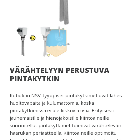
venttiilejä
ja
mittareita.
VÄRÄHTELYYN PERUSTUVA
PINTAKYTKIN
Koboldin NSV-tyyppiset pintakytkimet ovat lähes
huoltovapaita ja kulumattomia, koska
pintakytkimissä ei ole liikkuvia osia. Erityisesti
jauhemaisille ja hienojakoisille kiintoaineille
suunnitellut pintakytkimet toimivat värähtelevän
haarukan periaatteella. Kiintoaineille optimoitu