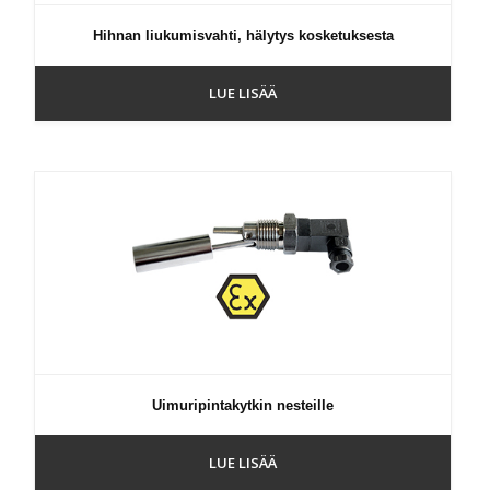
Hihnan liukumisvahti, hälytys kosketuksesta
LUE LISÄÄ
Uimuripintakytkin nesteille
LUE LISÄÄ