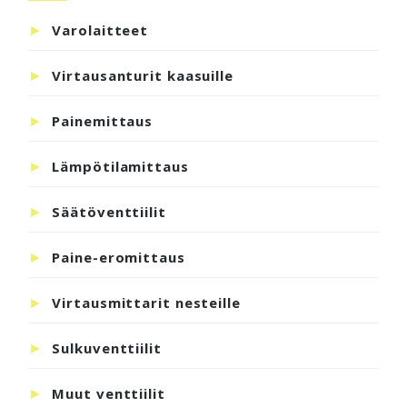
sivupalkki
Varolaitteet
Virtausanturit kaasuille
Painemittaus
Lämpötilamittaus
Säätöventtiilit
Paine-eromittaus
Virtausmittarit nesteille
Sulkuventtiilit
Muut venttiilit