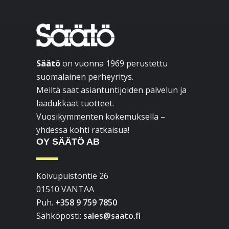
Footer
Säätö
on vuonna 1969 perustettu
suomalainen perheyritys.
Meiltä saat asiantuntijoiden palvelun ja
laadukkaat tuotteet.
Vuosikymmenten kokemuksella –
yhdessä kohti ratkaisua!
OY SÄÄTÖ AB
Koivupuistontie 26
01510 VANTAA
Puh.
+358 9 759 7850
Sähköposti:
sales@saato.fi