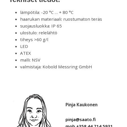
lämpötila: -20 °C … + 80 °C
haarukan materiaali: ruostumaton teräs
suojausluokka: IP 65
ulostulo: relelähtö
tiheys >60 g/l
LED
ATEX
malli: NSV
valmistaja: Kobold Messring GmbH
Pinja Kaukonen
pinja@saato.fi
mob.+358 44 714 5931