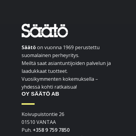
Footer
Säätö
on vuonna 1969 perustettu
suomalainen perheyritys.
Meiltä saat asiantuntijoiden palvelun ja
laadukkaat tuotteet.
Vuosikymmenten kokemuksella –
yhdessä kohti ratkaisua!
OY SÄÄTÖ AB
Koivupuistontie 26
01510 VANTAA
Puh.
+358 9 759 7850