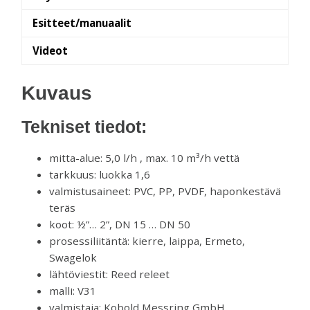
Esitteet/manuaalit
Videot
Kuvaus
Tekniset tiedot:
mitta-alue: 5,0 l/h , max. 10 m³/h vettä
tarkkuus: luokka 1,6
valmistusaineet: PVC, PP, PVDF, haponkestävä
teräs
koot: ½”… 2”, DN 15 … DN 50
prosessiliitäntä: kierre, laippa, Ermeto,
Swagelok
lähtöviestit: Reed releet
malli: V31
valmistaja: Kobold Messring GmbH