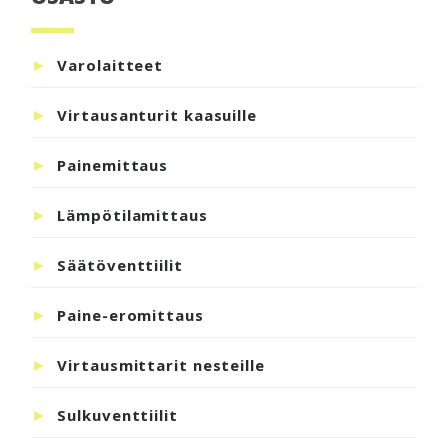
sivupalkki
Varolaitteet
Virtausanturit kaasuille
Painemittaus
Lämpötilamittaus
Säätöventtiilit
Paine-eromittaus
Virtausmittarit nesteille
Sulkuventtiilit