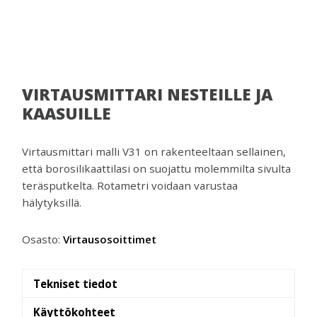
venttiilejä
ja
mittareita.
VIRTAUSMITTARI NESTEILLE JA
KAASUILLE
Virtausmittari malli V31 on rakenteeltaan sellainen,
että borosilikaattilasi on suojattu molemmilta sivulta
teräsputkelta. Rotametri voidaan varustaa
hälytyksillä.
Osasto:
Virtausosoittimet
Tekniset tiedot
Käyttökohteet