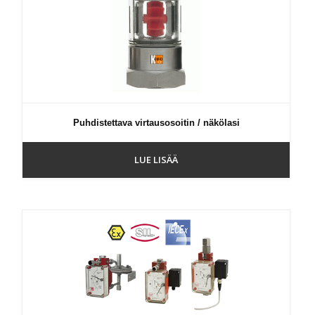
Puhdistettava virtausosoitin / näkölasi
LUE LISÄÄ