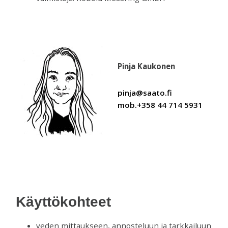
Pinja Kaukonen
pinja@saato.fi
mob.+358 44 714 5931
Käyttökohteet
veden mittaukseen, annosteluun ja tarkkailuun