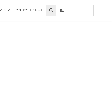
AISTA
YHTEYSTIEDOT
Ensisijainen
sivupalkki