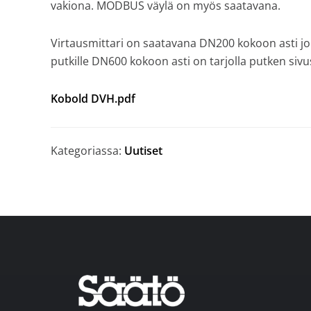
vakiona. MODBUS väylä on myös saatavana.
Virtausmittari on saatavana DN200 kokoon asti joko 
putkille DN600 kokoon asti on tarjolla putken siv
Kobold DVH.pdf
Kategoriassa:
Uutiset
Footer