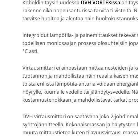
Koboldin täysin uudessa
DVH VORTEXissa
on täys
varastoi
rakenne eikä nopeusanturissa tarvita tiivisteitä. 
venttiilejä
tarvitse huoltoa ja alentaa näin huoltokustannuks
ja
mittareita.
Integroidut lämpötila- ja painemittaukset tekevät 
todellisen moniosaajan prosessiolosuhteisiin jopa
°C asti.
Virtausmittari ei ainoastaan mittaa nesteiden ja k
tuotannon ja mahdollistaa näin reaaliaikaisen ma
toista erillistä lämpötila-anturia voidaan energia
höyrylle, kuumalle vedelle tai jäähdytysvedelle. 
kustannustehokkaan ja mahdollistavat tarkat pro
DVH virtausmittari on saatavana joko 2-johdinmall
syöttöjännitteellä. Kokonaismassan ja hälytysten l
muuta mittaustietoa kuten tilavuusvirtaus, massa