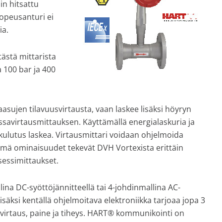
in hitsattu
Nopeusanturi ei
ia.
tästä mittarista
 100 bar ja 400
aasujen tilavuusvirtausta, vaan laskee lisäksi höyryn
ssavirtausmittauksen. Käyttämällä energialaskuria ja
nkulutus laskea. Virtausmittari voidaan ohjelmoida
Nämä ominaisuudet tekevät DVH Vortexista erittäin
sessimittaukset.
ina DC-syöttöjännitteellä tai 4-johdinmallina AC-
isäksi kentällä ohjelmoitava elektroniikka tarjoaa jopa 3
virtaus, paine ja tiheys. HART® kommunikointi on