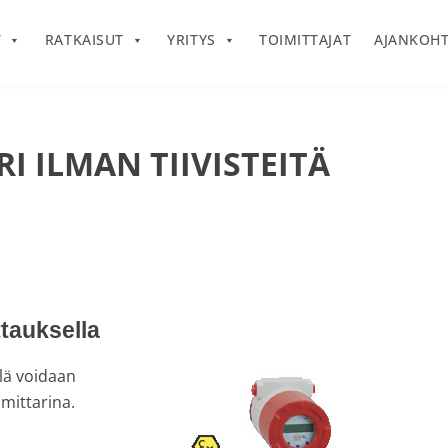
T
RATKAISUT
YRITYS
TOIMITTAJAT
AJANKOHT
I ILMAN TIIVISTEITÄ
ttauksella
llä voidaan
mittarina.