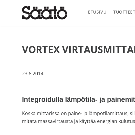
Hyppää
Hyppää
Hyppää
Hyppää
ensisijaiseen
pääsisältöön
ensisijaiseen
alatunnisteeseen
ETUSIVU
TUOTTEE
valikkoon
sivupalkkiin
Säätö
Oy
Säätö
Ab
VORTEX VIRTAUSMITTAR
on
vuonna
1969
perustettu
23.6.2014
suomalainen
teknisen
alan
Integroidulla lämpötila- ja painemi
maahantuontiyritys
joka
Koska mittarissa on paine- ja lämpötilamittaus, si
markkinoi
mitata massavirtausta ja käyttää energian kulutus
ja
myös