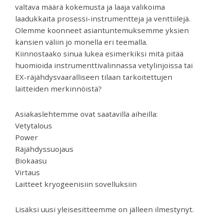
venttiilejä
valtava määrä kokemusta ja laaja valikoima
ja
laadukkaita prosessi-instrumentteja ja venttiilejä.
mittareita.
Olemme koonneet asiantuntemuksemme yksien
kansien väliin jo monella eri teemalla.
Kiinnostaako sinua lukea esimerkiksi mitä pitää
huomioida instrumenttivalinnassa vetylinjoissa tai
EX-räjähdysvaaralliseen tilaan tarkoitettujen
laitteiden merkinnöistä?
Asiakaslehtemme ovat saatavilla aiheilla:
Vetytalous
Power
Räjähdyssuojaus
Biokaasu
Virtaus
Laitteet kryogeenisiin sovelluksiin
Lisäksi uusi yleisesitteemme on jälleen ilmestynyt.