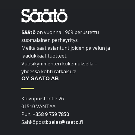
Footer
Säätö
on vuonna 1969 perustettu
suomalainen perheyritys.
Meiltä saat asiantuntijoiden palvelun ja
laadukkaat tuotteet.
Vuosikymmenten kokemuksella –
yhdessä kohti ratkaisua!
OY SÄÄTÖ AB
Koivupuistontie 26
01510 VANTAA
Puh.
+358 9 759 7850
Sähköposti:
sales@saato.fi