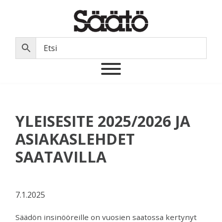
Hyppää
Hyppää
Hyppää
Hyppää
ensisijaiseen
pääsisältöön
ensisijaiseen
alatunnisteeseen
valikkoon
sivupalkkiin
Säätö
Oy
Säätö
Ab
on
vuonna
1969
perustettu
YLEISESITE 2025/2026 JA
suomalainen
teknisen
ASIAKASLEHDET
alan
SAATAVILLA
maahantuontiyritys
joka
markkinoi
ja
7.1.2025
myös
varastoi
Säädön insinööreille on vuosien saatossa kertynyt