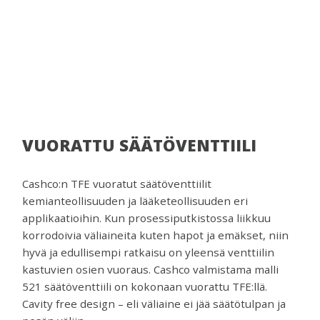
venttiilejä
ja
mittareita.
VUORATTU SÄÄTÖVENTTIILI
Cashco:n TFE vuoratut säätöventtiilit
kemianteollisuuden ja lääketeollisuuden eri
applikaatioihin. Kun prosessiputkistossa liikkuu
korrodoivia väliaineita kuten hapot ja emäkset, niin
hyvä ja edullisempi ratkaisu on yleensä venttiilin
kastuvien osien vuoraus. Cashco valmistama malli
521 säätöventtiili on kokonaan vuorattu TFE:llä.
Cavity free design – eli väliaine ei jää säätötulpan ja