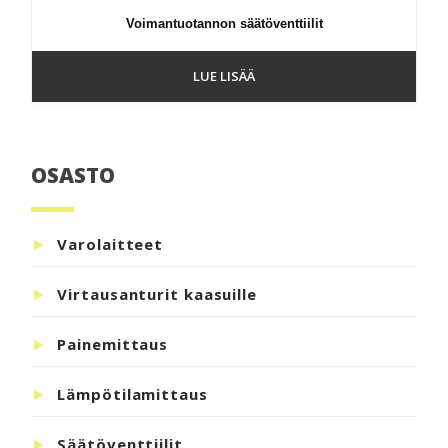
Voimantuotannon säätöventtiilit
LUE LISÄÄ
OSASTO
Ensisijainen
sivupalkki
Varolaitteet
Virtausanturit kaasuille
Painemittaus
Lämpötilamittaus
Säätöventtiilit