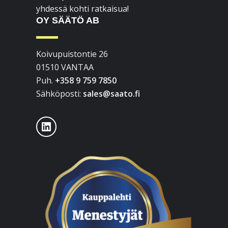
yhdessä kohti ratkaisua!
OY SÄÄTÖ AB
Koivupuistontie 26
01510 VANTAA
Puh.
+358 9 759 7850
Sähköposti:
sales@saato.fi
LinkedIn