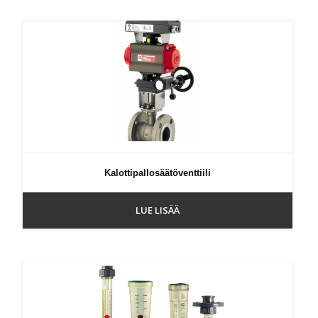
Kalottipallosäätöventtiili
LUE LISÄÄ