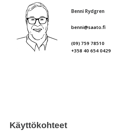
Benni Rydgren
benni@saato.fi
(09) 759 78510
+358 40 654 0429
Käyttökohteet