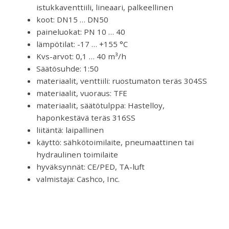
istukkaventtiili, lineaari, palkeellinen
koot: DN15 … DN50
paineluokat: PN 10 … 40
lämpötilat: -17 … +155 °C
Kvs-arvot: 0,1 … 40 m³/h
Säätösuhde: 1:50
materiaalit, venttiili: ruostumaton teräs 304SS
materiaalit, vuoraus: TFE
materiaalit, säätötulppa: Hastelloy,
haponkestävä teräs 316SS
liitäntä: laipallinen
käyttö: sähkötoimilaite, pneumaattinen tai
hydraulinen toimilaite
hyväksynnät: CE/PED, TA-luft
valmistaja: Cashco, Inc.