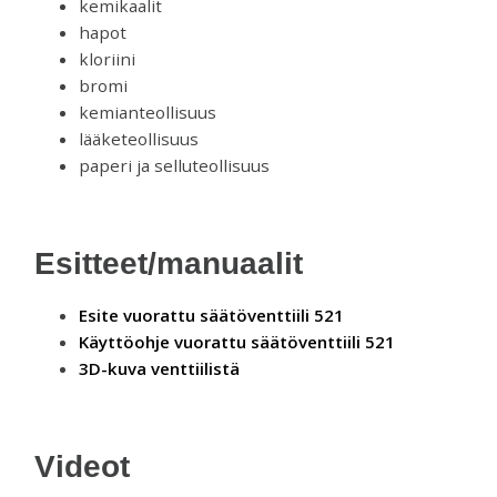
kemikaalit
hapot
kloriini
bromi
kemianteollisuus
lääketeollisuus
paperi ja selluteollisuus
Esitteet/manuaalit
Esite vuorattu säätöventtiili 521
Käyttöohje vuorattu säätöventtiili 521
3D-kuva venttiilistä
Videot