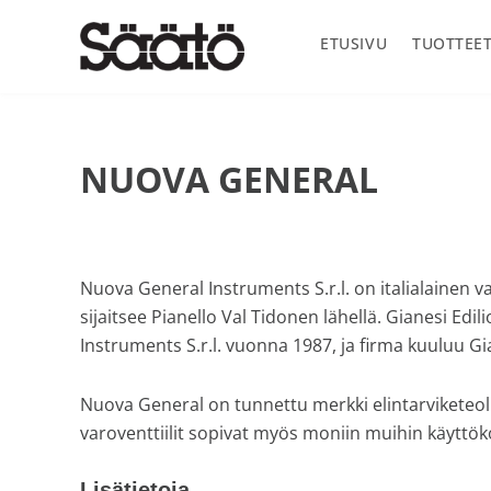
Hyppää
Hyppää
Hyppää
Hyppää
ensisijaiseen
pääsisältöön
ensisijaiseen
alatunnisteeseen
ETUSIVU
TUOTTEE
valikkoon
sivupalkkiin
Säätö
Oy
Säätö
Ab
NUOVA GENERAL
on
vuonna
1969
perustettu
suomalainen
Nuova General Instruments S.r.l. on italialainen v
teknisen
sijaitsee Pianello Val Tidonen lähellä. Gianesi Edi
alan
Instruments S.r.l. vuonna 1987, ja firma kuuluu Gi
maahantuontiyritys
joka
Nuova General on tunnettu merkki elintarviketeoll
markkinoi
varoventtiilit sopivat myös moniin muihin käyttöko
ja
myös
Lisätietoja