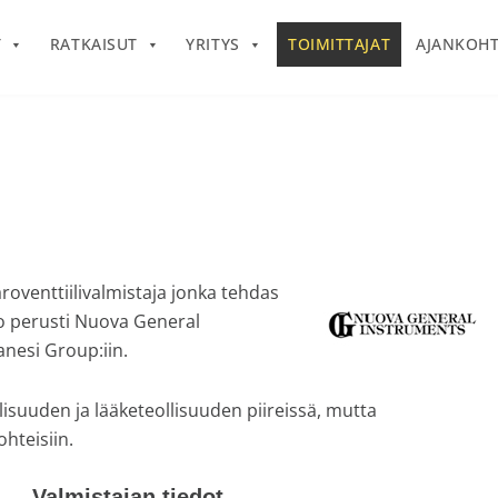
T
RATKAISUT
YRITYS
TOIMITTAJAT
AJANKOHT
aroventtiilivalmistaja jonka tehdas
lio perusti Nuova General
anesi Group:iin.
isuuden ja lääketeollisuuden piireissä, mutta
hteisiin.
Valmistajan tiedot