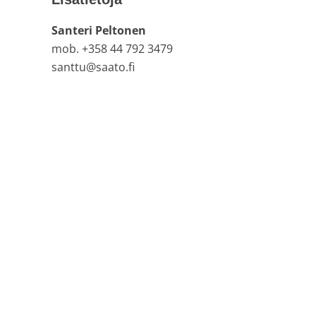
varastoi
Santeri Peltonen
venttiilejä
mob. +358 44 792 3479
ja
santtu@saato.fi
mittareita.