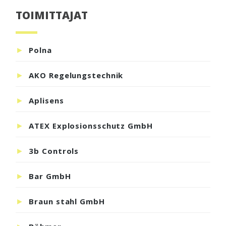
TOIMITTAJAT
Ensisijainen
sivupalkki
Polna
AKO Regelungstechnik
Aplisens
ATEX Explosionsschutz GmbH
3b Controls
Bar GmbH
Braun stahl GmbH