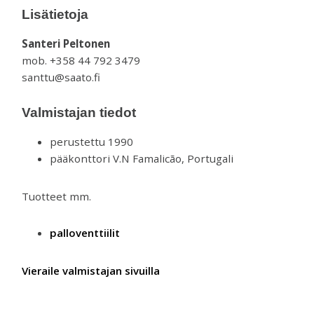
Lisätietoja
Santeri Peltonen
mob. +358 44 792 3479
santtu@saato.fi
Valmistajan tiedot
perustettu 1990
pääkonttori V.N Famalicão, Portugali
Tuotteet mm.
palloventtiilit
Vieraile valmistajan sivuilla