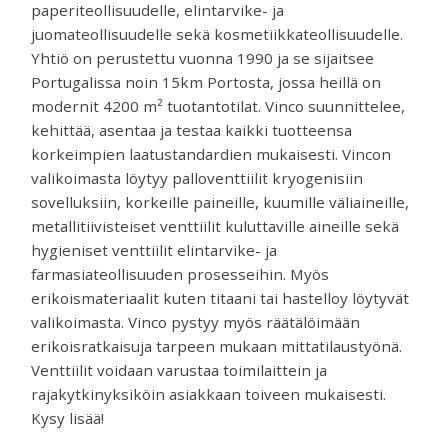
paperiteollisuudelle, elintarvike- ja
venttiilejä
juomateollisuudelle sekä kosmetiikkateollisuudelle.
ja
Yhtiö on perustettu vuonna 1990 ja se sijaitsee
mittareita.
Portugalissa noin 15km Portosta, jossa heillä on
modernit 4200 m² tuotantotilat. Vinco suunnittelee,
kehittää, asentaa ja testaa kaikki tuotteensa
korkeimpien laatustandardien mukaisesti. Vincon
valikoimasta löytyy palloventtiilit kryogenisiin
sovelluksiin, korkeille paineille, kuumille väliaineille,
metallitiivisteiset venttiilit kuluttaville aineille sekä
hygieniset venttiilit elintarvike- ja
farmasiateollisuuden prosesseihin. Myös
erikoismateriaalit kuten titaani tai hastelloy löytyvät
valikoimasta. Vinco pystyy myös räätälöimään
erikoisratkaisuja tarpeen mukaan mittatilaustyönä.
Venttiilit voidaan varustaa toimilaittein ja
rajakytkinyksiköin asiakkaan toiveen mukaisesti.
Kysy lisää!