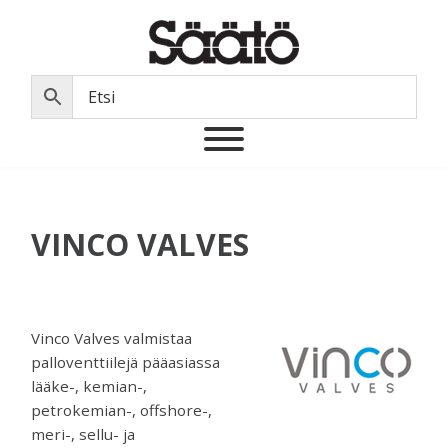
Hyppää
Hyppää
Hyppää
Hyppää
ensisijaiseen
pääsisältöön
ensisijaiseen
alatunnisteeseen
valikkoon
sivupalkkiin
Säätö
Oy
Säätö
Ab
on
vuonna
1969
perustettu
VINCO VALVES
suomalainen
teknisen
alan
maahantuontiyritys
Vinco Valves valmistaa
joka
palloventtiilejä pääasiassa
markkinoi
lääke-, kemian-,
ja
petrokemian-, offshore-,
myös
meri-, sellu- ja
varastoi