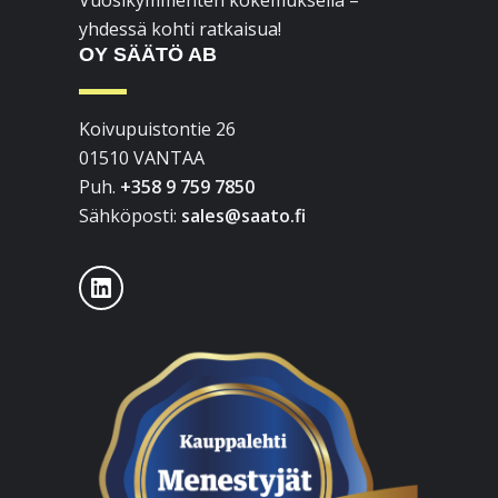
Vuosikymmenten kokemuksella –
yhdessä kohti ratkaisua!
OY SÄÄTÖ AB
Koivupuistontie 26
01510 VANTAA
Puh.
+358 9 759 7850
Sähköposti:
sales@saato.fi
LinkedIn