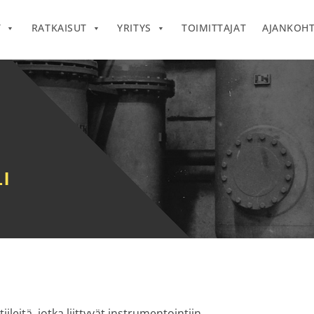
T
RATKAISUT
YRITYS
TOIMITTAJAT
AJANKOHT
I
ileitä, jotka liittyvät instrumentointiin.