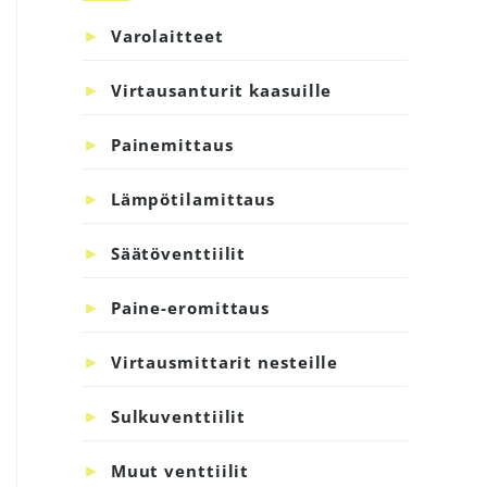
sivupalkki
Varolaitteet
Virtausanturit kaasuille
Painemittaus
Lämpötilamittaus
Säätöventtiilit
Paine-eromittaus
Virtausmittarit nesteille
Sulkuventtiilit
Muut venttiilit