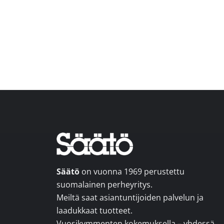
Footer
Säätö
on vuonna 1969 perustettu
suomalainen perheyritys.
Meiltä saat asiantuntijoiden palvelun ja
laadukkaat tuotteet.
Vuosikymmenten kokemuksella – yhdessä