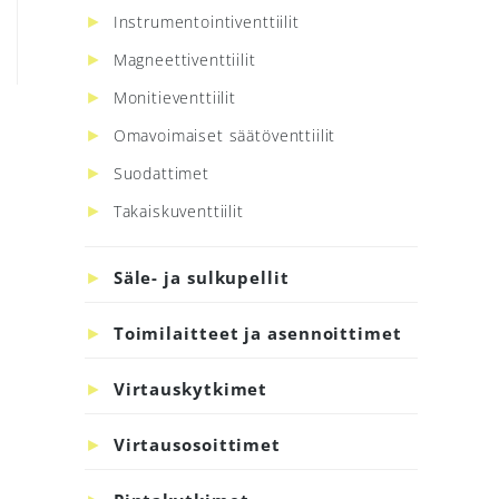
Instrumentointiventtiilit
Magneettiventtiilit
Monitieventtiilit
Omavoimaiset säätöventtiilit
Suodattimet
Takaiskuventtiilit
Säle- ja sulkupellit
Toimilaitteet ja asennoittimet
Virtauskytkimet
Virtausosoittimet