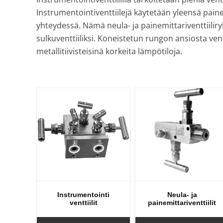
varastoi
Instrumentointiventtiilejä käytetään yleensä pai
venttiilejä
yhteydessä. Nämä neula- ja painemittariventtiilir
ja
sulkuventtiiliksi. Koneistetun rungon ansiosta ventt
mittareita.
metallitiivisteisinä korkeita lämpötiloja.
Instrumentointi
Neula- ja
venttiilit
painemittariventtiilit