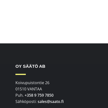
OY SÄÄTÖ AB
Koivupuistontie 26
01510 VANTAA
Puh.
+358 9 759 7850
Sähköposti:
sales@saato.fi