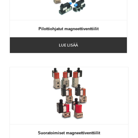
Pilottiohjatut magneettiventtiilit
LUE LISÄÄ
Suoratoimiset magneettiventtiilit