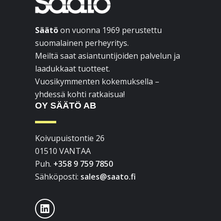
Säätö
on vuonna 1969 perustettu
suomalainen perheyritys.
Meiltä saat asiantuntijoiden palvelun ja
laadukkaat tuotteet.
Vuosikymmenten kokemuksella –
yhdessä kohti ratkaisua!
OY SÄÄTÖ AB
Koivupuistontie 26
01510 VANTAA
Puh.
+358 9 759 7850
Sähköposti:
sales@saato.fi
LinkedIn