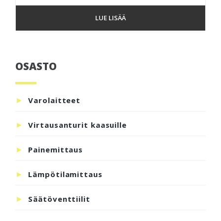
LUE LISÄÄ
OSASTO
Ensisijainen
sivupalkki
Varolaitteet
Virtausanturit kaasuille
Painemittaus
Lämpötilamittaus
Säätöventtiilit