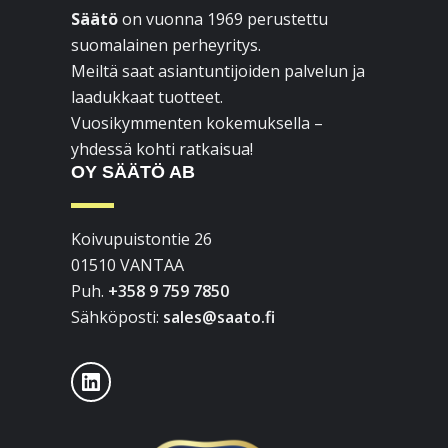
Säätö
on vuonna 1969 perustettu
suomalainen perheyritys.
Meiltä saat asiantuntijoiden palvelun ja
laadukkaat tuotteet.
Vuosikymmenten kokemuksella –
yhdessä kohti ratkaisua!
OY SÄÄTÖ AB
Koivupuistontie 26
01510 VANTAA
Puh.
+358 9 759 7850
Sähköposti:
sales@saato.fi
LinkedIn