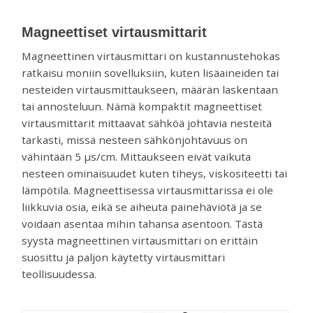
venttiilejä
ja
Magneettiset virtausmittarit
mittareita.
Magneettinen virtausmittari on kustannustehokas
ratkaisu moniin sovelluksiin, kuten lisäaineiden tai
nesteiden virtausmittaukseen, määrän laskentaan
tai annosteluun. Nämä kompaktit magneettiset
virtausmittarit mittaavat sähköä johtavia nesteitä
tarkasti, missä nesteen sähkönjohtavuus on
vähintään 5 µs/cm. Mittaukseen eivät vaikuta
nesteen ominaisuudet kuten tiheys, viskositeetti tai
lämpötila. Magneettisessa virtausmittarissa ei ole
liikkuvia osia, eikä se aiheuta painehäviötä ja se
voidaan asentaa mihin tahansa asentoon. Tästä
syystä magneettinen virtausmittari on erittäin
suosittu ja paljon käytetty virtausmittari
teollisuudessa.