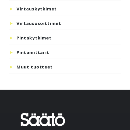
Virtauskytkimet
Virtausosoittimet
Pintakytkimet
Pintamittarit
Muut tuotteet
Footer