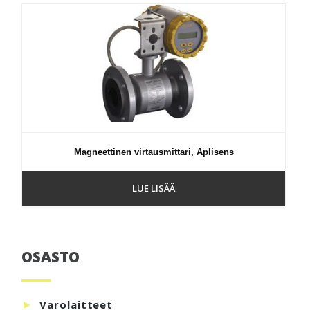
Magneettinen virtausmittari, Aplisens
LUE LISÄÄ
OSASTO
Ensisijainen
sivupalkki
Varolaitteet