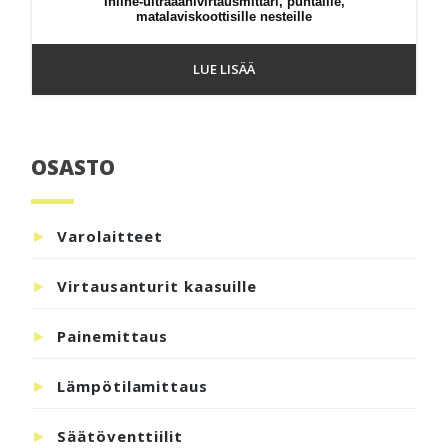
Inline-ultraäänivirtausmittari, puhtaille,
matalaviskoottisille nesteille
LUE LISÄÄ
OSASTO
Ensisijainen
sivupalkki
Varolaitteet
Virtausanturit kaasuille
Painemittaus
Lämpötilamittaus
Säätöventtiilit