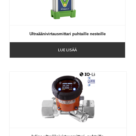
Ultraäänivirtausmittari puhtaille nesteille
LUE LISÄÄ