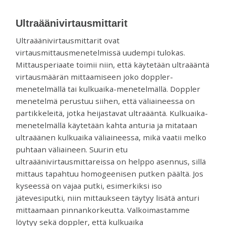
venttiilejä
ja
Ultraäänivirtausmittarit
mittareita.
Ultraäänivirtausmittarit ovat
virtausmittausmenetelmissä uudempi tulokas.
Mittausperiaate toimii niin, että käytetään ultraääntä
virtausmäärän mittaamiseen joko doppler-
menetelmällä tai kulkuaika-menetelmällä. Doppler
menetelmä perustuu siihen, että väliaineessa on
partikkeleitä, jotka heijastavat ultraääntä. Kulkuaika-
menetelmällä käytetään kahta anturia ja mitataan
ultraäänen kulkuaika väliaineessa, mikä vaatii melko
puhtaan väliaineen. Suurin etu
ultraäänivirtausmittareissa on helppo asennus, sillä
mittaus tapahtuu homogeenisen putken päältä. Jos
kyseessä on vajaa putki, esimerkiksi iso
jätevesiputki, niin mittaukseen täytyy lisätä anturi
mittaamaan pinnankorkeutta. Valkoimastamme
löytyy sekä doppler, että kulkuaika