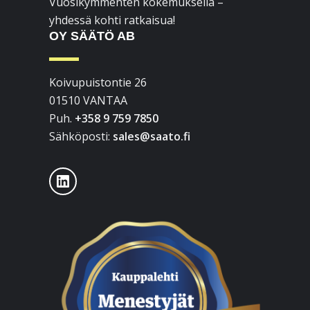
Vuosikymmenten kokemuksella –
yhdessä kohti ratkaisua!
OY SÄÄTÖ AB
Koivupuistontie 26
01510 VANTAA
Puh.
+358 9 759 7850
Sähköposti:
sales@saato.fi
LinkedIn