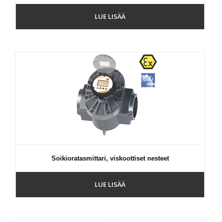
LUE LISÄÄ
Soikioratasmittari, viskoottiset nesteet
LUE LISÄÄ