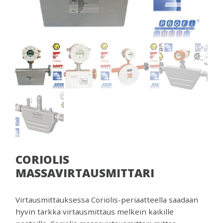
venttiilejä
ja
mittareita.
CORIOLIS
MASSAVIRTAUSMITTARI
Virtausmittauksessa Coriolis-periaatteella saadaan
hyvin tarkka virtausmittaus melkein kaikille