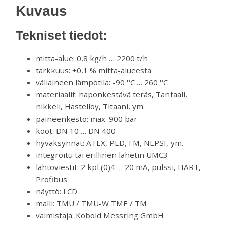
Kuvaus
Tekniset tiedot:
mitta-alue: 0,8 kg/h … 2200 t/h
tarkkuus: ±0,1 % mitta-alueesta
väliaineen lämpötila: -90 °C … 260 °C
materiaalit: haponkestävä teräs, Tantaali,
nikkeli, Hastelloy, Titaani, ym.
paineenkesto: max. 900 bar
koot: DN 10 … DN 400
hyväksynnät: ATEX, PED, FM, NEPSI, ym.
integroitu tai erillinen lähetin UMC3
lähtöviestit: 2 kpl (0)4 … 20 mA, pulssi, HART,
Profibus
näyttö: LCD
malli: TMU / TMU-W TME / TM
valmistaja: Kobold Messring GmbH