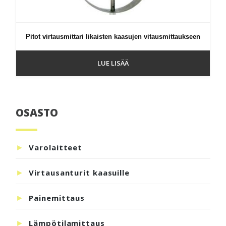
Pitot virtausmittari likaisten kaasujen vitausmittaukseen
LUE LISÄÄ
OSASTO
Ensisijainen
sivupalkki
Varolaitteet
Virtausanturit kaasuille
Painemittaus
Lämpötilamittaus