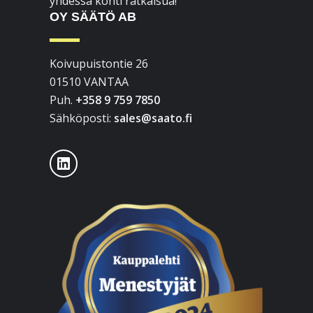
yhdessä kohti ratkaisua!
OY SÄÄTÖ AB
Koivupuistontie 26
01510 VANTAA
Puh.
+358 9 759 7850
Sähköposti:
sales@saato.fi
LinkedIn