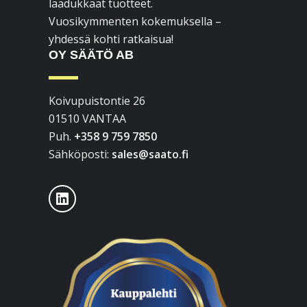
laadukkaat tuotteet.
Vuosikymmenten kokemuksella –
yhdessä kohti ratkaisua!
OY SÄÄTÖ AB
Koivupuistontie 26
01510 VANTAA
Puh.
+358 9 759 7850
Sähköposti:
sales@saato.fi
LinkedIn