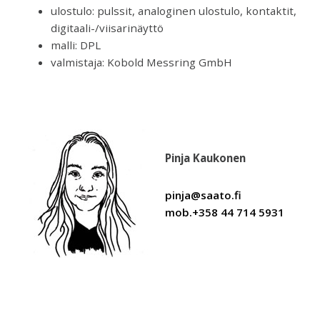
ulostulo: pulssit, analoginen ulostulo, kontaktit,
digitaali-/viisarinäyttö
malli: DPL
valmistaja: Kobold Messring GmbH
Pinja Kaukonen
pinja@saato.fi
mob.+358 44 714 5931