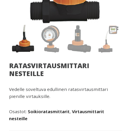
venttiilejä
ja
mittareita.
RATASVIRTAUSMITTARI
NESTEILLE
Vedelle soveltuva edullinen ratasvirtausmittari
pienille virtauksille.
Osastot:
Soikioratasmittarit
,
Virtausmittarit
nesteille