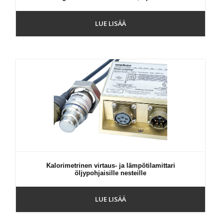
LUE LISÄÄ
Kalorimetrinen virtaus- ja lämpötilamittari
öljypohjaisille nesteille
LUE LISÄÄ