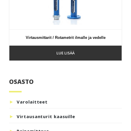
Virtausmittarit / Rotametrit ilmalle ja vedelle
LUE LISÄÄ
OSASTO
Ensisijainen
sivupalkki
Varolaitteet
Virtausanturit kaasuille
Painemittaus